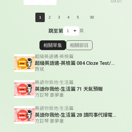
05:01
...
1
2
3
4
5
30
跳至第
頁
相關單集
相關節目
顯示相關單集
超級英語通-英檢篇
超級英語通-英檢篇 084 Cloze Test/段落填空-14
齊斌
英語你我他-生活篇
英語你我他-生活篇 71 天氣預報
方巨琴.姜夢童
英語你我他-生活篇
英語你我他-生活篇 28 請同事代接電話(1)
方巨琴.姜夢童