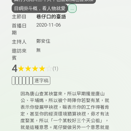
目睭掛斗概，看人物就愛
...
主節目
巷仔口的臺語
2020-11-06
首播日
期
鄭安住
主持人
無
邀訪來
賓
4
★
★
★
★
☆
(1)
逐字稿
因為唐山查某袂當來，所以早期攏是唐山
公、平埔媽，所以彼个時陣你若娶有某，就
表示你發展甲袂䆀，嘛表示你的工作得著肯
定，甚至你的經濟環境猶算袂䆀，毋才有法
度娶某，所以「一个某較好三个天公祖」，
就是這種意思。尾仔變做另外一个意思就是