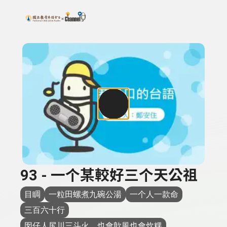
搜尋關鍵字：可輸入節目名稱、主持人或關鍵字
上方功能區塊
93 - 一个某較好三个天公祖
目睭
一粒田螺煮九碗公湯
一个人一款命
三百六十行
囡仔人尻川三斗火，也會歕風也會炊粿