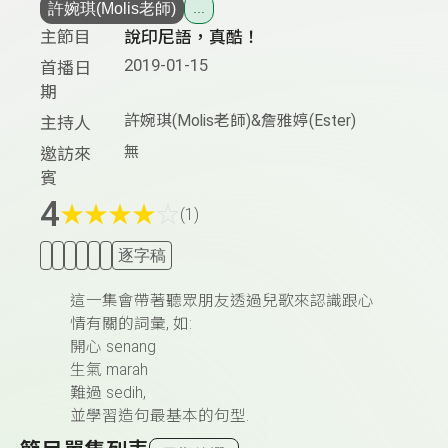
許婉琪(Molis老師)
...
主節目
說印尼語，真酷！
2019-01-15
首播日
期
許婉琪(Molis老師)&詹雅婷(Ester)
主持人
無
邀訪來
賓
4
★
★
★
★
☆
(1)
逐字稿
這一集會帶著聽眾朋友透過兒歌來認識跟心
情有關的詞彙, 如:
開心 senang
生氣 marah
難過 sedih,
並學習造句最基本的句型.