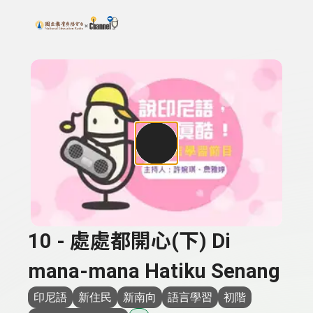
搜尋關鍵字：可輸入節目名稱、主持人或關鍵字
上方功能區塊
10 - 處處都開心(下) Di
mana-mana Hatiku Senang
印尼語
新住民
新南向
語言學習
初階