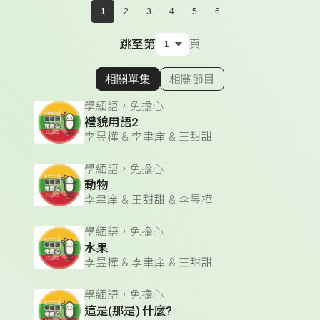
1
2
3
4
5
6
跳至第
頁
相關單集
相關節目
顯示相關單集
學緬語，免擔心
禮貌用語2
李昱樺 & 李聿庠 & 王甜甜
學緬語，免擔心
動物
李聿庠 & 王甜甜 & 李昱樺
學緬語，免擔心
水果
李昱樺 & 李聿庠 & 王甜甜
學緬語，免擔心
這是(那是) 什麼?