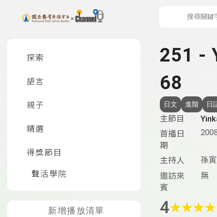
上方功能區塊
左側邊選單
251 
探索
68
語言
親子
日文
進階
日
主節目
Yi
精選
2008
首播日
期
得獎節目
孫寅
主持人
聲活學院
無
邀訪來
賓
4
★
★
★
★
新增播放清單