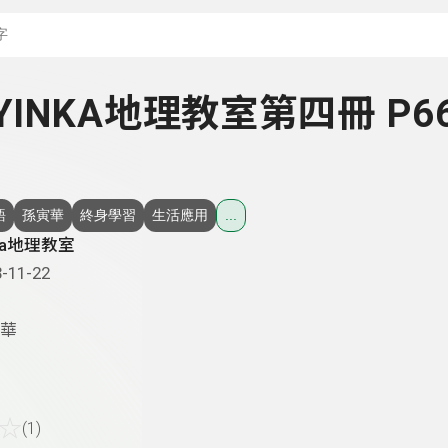
搜尋關鍵字：可輸入節
- YINKA地理教室第四冊 P6
語
孫寅華
終身學習
生活應用
...
nka地理教室
-11-22
華
☆
(1)