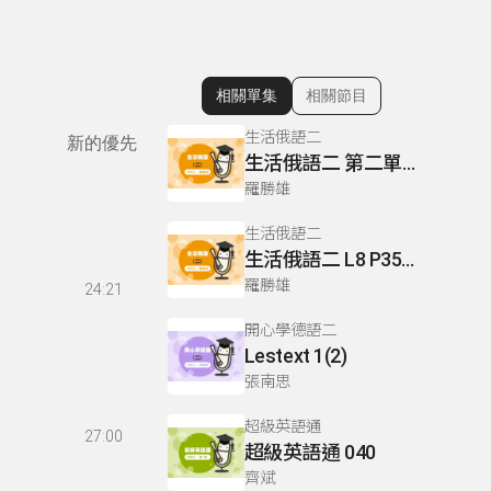
相關單集
相關節目
顯示相關單集
生活俄語二
新的優先
生活俄語二 第二單元 L3 P86-87
羅勝雄
生活俄語二
生活俄語二 L8 P35 課外講義 P23
羅勝雄
24:21
開心學德語二
Lestext 1(2)
張南思
超級英語通
27:00
超級英語通 040
齊斌