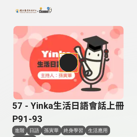
搜尋關鍵字：可輸入節目名稱、主持人或關鍵字
上方功能區塊
57 - Yinka生活日語會話上冊
P91-93
進階
日語
孫寅華
終身學習
生活應用