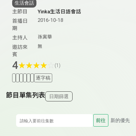
生活會話
主節目
Yinka生活日語會話
2016-10-18
首播日
期
孫寅華
主持人
無
邀訪來
賓
4
★
★
★
★
☆
(1)
逐字稿
節目單集列表
日期篩選
前往
新的優先