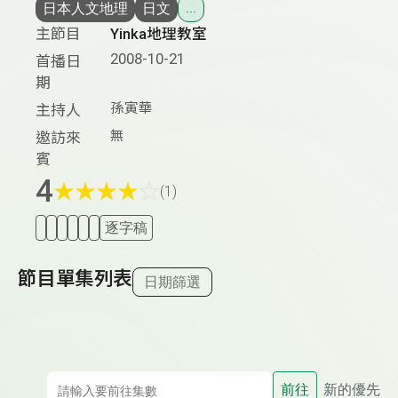
日本人文地理
日文
...
主節目
Yinka地理教室
2008-10-21
首播日
期
孫寅華
主持人
無
邀訪來
賓
4
★
★
★
★
☆
(1)
逐字稿
節目單集列表
日期篩選
前往
新的優先