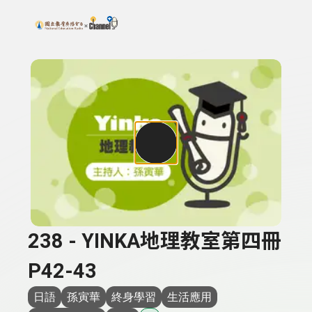
搜尋關鍵字：可輸入節目名稱、主持人或關鍵字
上方功能區塊
238 - YINKA地理教室第四冊
P42-43
日語
孫寅華
終身學習
生活應用