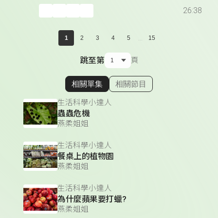
26:38
...
1
2
3
4
5
15
跳至第
頁
相關單集
相關節目
顯示相關單集
生活科學小達人
蟲蟲危機
燕柔姐姐
生活科學小達人
餐桌上的植物園
燕柔姐姐
生活科學小達人
為什麼蘋果要打蠟?
燕柔姐姐