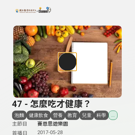
搜尋關鍵字：可輸入節目名稱、主持人或關鍵字
上方功能區塊
47 - 怎麼吃才健康？
泡麵
健康飲食
營養
教育
兒童
科學
...
主節目
賽恩思遊樂園
2017-05-28
首播日