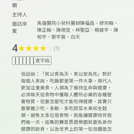
期
主持人
馬偕醫院小兒科醫師陳福昌、繆宗翰、
邀訪來
陳正翰、陳琬宜、林聖亞、楊峻宇、陳
賓
柏宇、劉宇宸、白天
4
★
★
★
★
☆
(1)
逐字稿
俗話說：「民以食為天，食以安為先」對於
每個人來說，吃飯都是第一件大事，現代人
更加注重美食。人類為了維持生命與健康，
必須每天從食物中獲取人體所必需的各種營
養物質，但要怎麼吃才能吃得健康，其實只
要掌握少吃、多動、多吃蔬菜水果和全穀
類，避免太多垃圾食物，就能讓健康陪伴我
們每一天。這集的賽恩思遊樂園就要告訴你
健康的飲食，以及世界上的第一包泡麵是怎