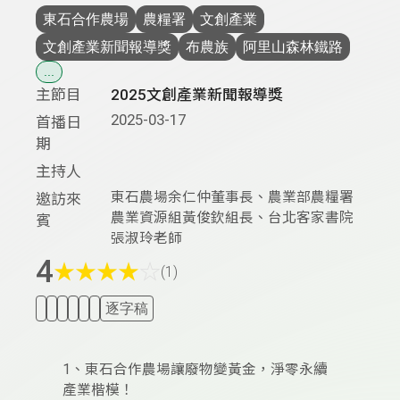
東石合作農場
農糧署
文創產業
文創產業新聞報導獎
布農族
阿里山森林鐵路
...
主節目
2025文創產業新聞報導獎
2025-03-17
首播日
期
主持人
東石農場余仁仲董事長、農業部農糧署
邀訪來
農業資源組黃俊欽組長、台北客家書院
賓
張淑玲老師
4
★
★
★
★
☆
(1)
逐字稿
1、東石合作農場讓廢物變黃金，淨零永續
產業楷模！