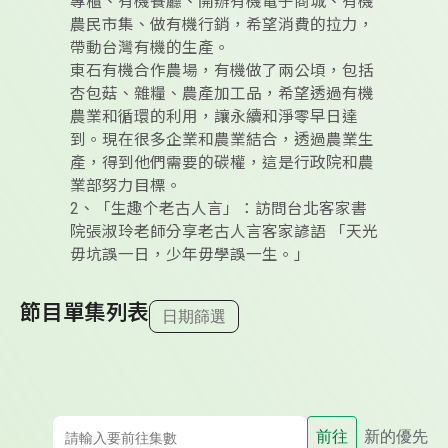
專櫃、有機餐廳、開辦有機電子商城、有機
農民市集、做有機行銷，希望消費的拉力，
帶動台灣有機的生產。
東石有機合作農場，有機做了兩公頃，包括
杏包菇、雜糧、農產加工品，希望透過有機
農業和循環的利用，讓永續和淨零早日達
到。現在很多企業和農業結合，透過農業生
產，得到他們需要的碳權，這是行政院和農
業部努力目標。
2、「生趣个老古人言」：訪問台北客家書
院張淑玲老師分享老古人言客家諺語 「天光
毋坑誤一日，少年毋學誤一生。」
節目單集列表
日期篩選
前往
新的優先