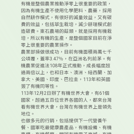
有機是整個農業推動淨零上很重要的政策，
因為有機生產不使用化學肥料、農藥，採用
自然耕作模式，有很好的減量效益，又有碳
費的效益，包括草生栽培，減少耕理模式創
造碳費。東石農場的菇類，就是採用有機栽
培，所以有機的生產，是整個國家目前在淨
零上很重要的農業操作。
農業部操做很成功，目前有機面積兩萬七千
公頃覆，蓋率3.47％，在亞洲名列前茅。有
機農業促進法108年正式推動，成長幅度超
過兩倍以上，也和日本、澳洲、紐西蘭、加
拿大、美國、印度、巴拉圭，113年和英國
簽了有機同等性。
113年12月2日辦了有機世界大會，有61個
國家，超過五百位世界各國的人，都來台灣
看有機世界大會，台灣在有機世界上是領先
地位。
也做多元的行銷，包括提供下一代營養午
餐、國軍吃最健康農產品，有機設備、有機