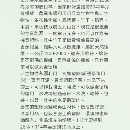
業淨零永續生產作業情形表示，台灣訂2050
為淨零排放目標，農業部計畫提前2040年淨
零排放。農業永續利用可分為生物性與非生
物性，生物性例如，鳳梨葉、竹子、稻稈、
木屑、果樹枝以前丟到山谷，現在是很重要
的生質能源，一度電五元多，也可以作為有
機質肥料，其中竹子是碳費價值最高的。
香蕉假莖、鳳梨葉可以做纖維，屬於天然纖
維，一公斤1200-2000，過去用棉花，棉花
是不環保的纖維，是耗能源的纖維，只有農
業可以做到全循環
非生物性永續利用，例如塑膠膜(種草莓用
的)、事業汙泥、農業塑膠汙泥，水洗下來
的土，可以作栽培土、堆肥，可以做全循環
的運用。水洗場經過破碎、水洗、乾燥、包
裝、出貨，其中的水是循環的。
農業的塑膠膜變成再生材料，做成塑膠袋、
清潔用品、包裝容器上的塑膠，環境部也鼓
勵所有非食品填充的塑膠，113年要達到
25％，114年要達到30％以上。