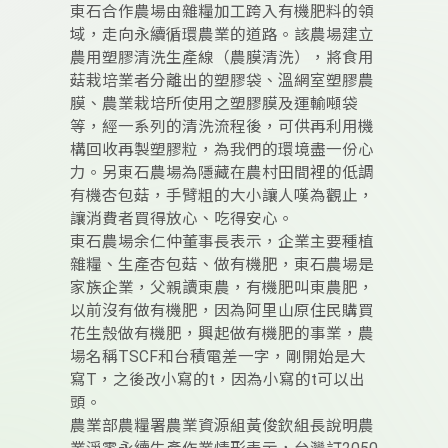
東石合作農場由雜糧加工跨入有機肥料的領
域，走向永續循環農業的道路。該農場建立
農用塑膠清洗生產線（農膜清洗），將食用
菇栽培業者分離出的塑膠袋、溫網室塑膠農
膜、農業栽培所使用之塑膠膜及運輸噸袋
等，經一系列的清洗流程後，可供再利用機
構回收再製塑膠粒，為我們的環境盡一份心
力。另東石農場為隱藏在農村田間裡的低調
有機杏包菇，手臂粗的大小讓人嘆為觀止，
讓消費者買得放心、吃得安心。
東石農場余仁仲董事長表示，企業主要種植
雜糧、生產杏包菇、做有機肥，東石農場是
家族企業，父親讀東農，有機肥叫東農肥，
以前沒有做有機肥，因為阿里山原住民購買
花生殼做有機肥，興起做有機肥的事業，農
場名稱TSCF和台積電差一字，剛開始是大
寫T，之後改小寫的t，因為小寫的t可以出
頭。
農業部農糧署農業資源組黃俊欽組長說明農