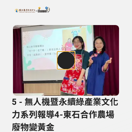
搜尋關鍵字：可輸入節目名稱、主持人或關鍵字
上方功能區塊
5 - 無人機暨永續綠產業文化
力系列報導4-東石合作農場
廢物變黃金