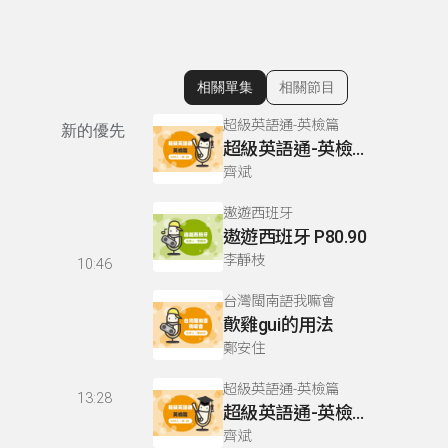
相關單集
相關節目
顯示相關單集
超級英語通-英檢篇
新的優先
超級英語通-英檢篇 083 Cloze Test/段落填空-13
齊斌
遨遊西班牙
遨遊西班牙 P80.90
李靜枝
10:46
台灣閩南語我嘛會
歕雞gui的用法
鄭安住
超級英語通-英檢篇
13:28
超級英語通-英檢篇 035 Weekend Trip- 週末旅遊
齊斌