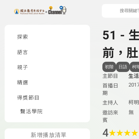
上方功能區塊
左側邊選單
51 -
探索
前，肚
語言
親子
初階
日語
柯
主節目
生活
精選
2017
首播日
期
得獎節目
柯明
主持人
聲活學院
無
邀訪來
賓
4
★
★
★
★
新增播放清單