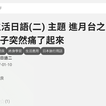
搜尋關鍵字：可輸入節
 生活日語(二) 主題 進月台之
子突然痛了起來
明良
終身學習
生活應用
日本旅行用語
日語二
-01-10
良
☆
(1)