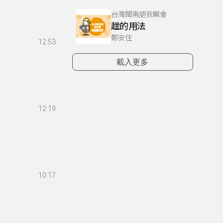
台灣閩南語我嘛會
趖的用法
鄭安住
12:53
載入更多
12:19
10:17