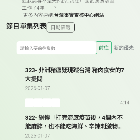
冠狀病毒不是天然的...我在中國武漢實驗室
工作了4年...」？
更多內容連結:
台灣事實查核中心網站
節目單集列表
日期篩選
前往
新的優先
323- 非洲豬瘟疑現蹤台灣 豬肉食安的7
大提問
2026-01-07
14:14
322- 網傳「打完流感疫苗後，4週內不
能麻醉，也不能吃海鮮、辛辣刺激物及
飲酒」？
2026-01-07