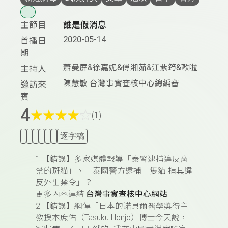
...
主節目
誰是假消息
2020-05-14
首播日
期
蕭曼屏&徐嘉妮&傅湘茹&江紫筠&歐啦
主持人
陳慧敏 台灣事實查核中心總編審
邀訪來
賓
4
★
★
★
★
☆
(1)
逐字稿
1.【錯誤】多家媒體報導「泰警逮捕違反宵
禁的斑貓」、「泰國警方逮捕一隻貓 指其違
反外出禁令」？
更多內容連結:
台灣事實查核中心網站
2.【錯誤】網傳「日本的諾貝爾醫學獎得主
教授本庶佑（Tasuku Honjo）博士今天說，