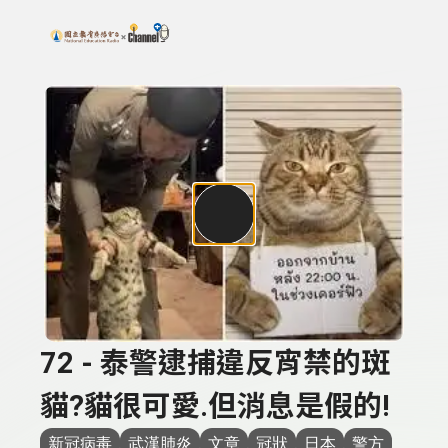
搜尋關鍵字：可輸入節目名稱、主持人或關鍵字
上方功能區塊
72 - 泰警逮捕違反宵禁的斑
貓?貓很可愛.但消息是假的!
新冠病毒
武漢肺炎
文章
冠狀
日本
警方