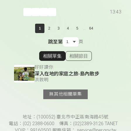
13:43
...
1
2
3
4
5
64
跳至第
頁
相關單集
相關節目
顯示相關單集
好好讀你
深入在地的家庭之旅-島內散步
洪敦明
無其他相關單集
頁尾資訊
地址：(100052) 臺北市中正區南海路45號
電話：(02) 2388-0600 傳真：(02)2389-3126 TANET
VOIP：99160500 服務信箱： service@ner.gov.tw