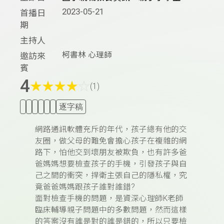
2023-05-21
首播日
期
主持人
柯書林 心理師
邀訪來
賓
4
★
★
★
★
☆
(1)
逐字稿
網路通訊軟體充斥的年代，孩子總有他的交
友圈，做父母的難免會擔心孩子在複雜的網
路下，怕他交到壞朋友被欺負，也有許多爸
爸媽媽想要檢查孩子的手機，引發孩子與自
己之間的衝突，捍衛主張自己的隱私權，究
竟爸爸媽媽跟孩子誰對誰錯?
面對檢查手機的問題，是資深心理師K老師
臨床輔導親子問題中的多數問題，然而這樣
的答案沒有誰是對的誰是錯的，所以只要檢