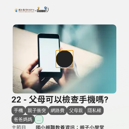
搜尋關鍵字：可輸入節目名稱、主持人或關鍵字
上方功能區塊
22 - 父母可以檢查手機嗎?
手機
親子衝突
網路費
父母親
隱私權
爸爸媽媽
...
主節目
國小親職教養資訊：親子小學堂