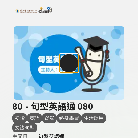
搜尋關鍵字：可輸入節目名稱、主持人或關鍵字
上方功能區塊
80 - 句型英語通 080
初階
英語
齊斌
終身學習
生活應用
文法句型
主節目
句型英語通