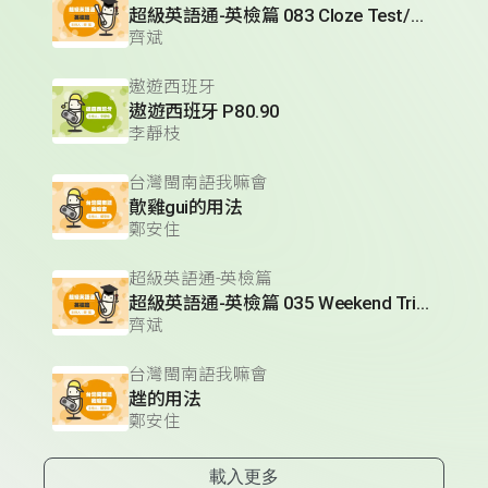
超級英語通-英檢篇 083 Cloze Test/段落填空-13
齊斌
遨遊西班牙
遨遊西班牙 P80.90
李靜枝
台灣閩南語我嘛會
歕雞gui的用法
鄭安住
超級英語通-英檢篇
超級英語通-英檢篇 035 Weekend Trip- 週末旅遊
齊斌
台灣閩南語我嘛會
趖的用法
鄭安住
載入更多