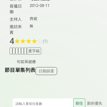
2012-08-11
首播日
期
齊斌
主持人
無
邀訪來
賓
4
★
★
★
★
☆
(1)
逐字稿
句型英語通
節目單集列表
日期篩選
前往
新的優先