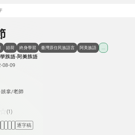
搜尋關鍵字：可輸入節
節
蔡
姞荷
終身學習
臺灣原住民族語言
阿美族語
...
學族語-阿美族語
-08-09
‧該拿/老師
☆
(1)
逐字稿