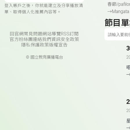
春節
/pafil
登入帳戶之後，你就能建立及分享播放清
→
Mangata 
單、取得個人化推薦內容等。
節目單
回官網
常見問題
網站導覽
RSS訂閱
官方粉絲團
連絡我們
資訊安全政策
隱私保護政策
版權宣告
3
© 國立教育廣播電台
2
2
2