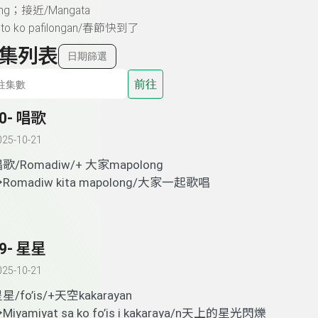
ong
；接近
/Mangata
to ko pafilongan/
春節快到了
集列表
日期篩選
前往
0- 唱歌
025-10-21
唱歌
/Romadiw/+
大家
mapolong
→
Romadiw kita mapolong/
大家一起歌唱
9- 星星
025-10-21
星星
/fo’is/+
天空
kakarayan
→
Miyamiyat sa ko fo’is i kakaraya/n
天上的星光閃爍