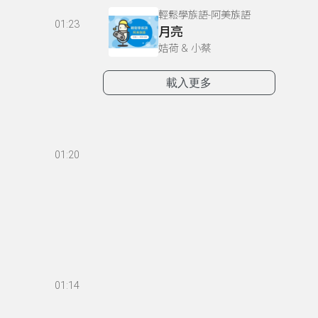
輕鬆學族語-阿美族語
01:23
月亮
姞荷 & 小蔡
載入更多
01:20
01:14