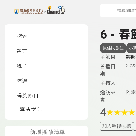
上方功能區塊
左側邊選單
6 - 春
探索
原住民族語
小
語言
主節目
輕鬆
2022
親子
首播日
期
精選
主持人
阿索
邀訪來
得獎節目
賓
聲活學院
4
★
★
★
★
加入稍後收聽
新增播放清單