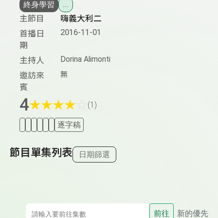
終身學習
...
主節目
嗨義大利二
2016-11-01
首播日
期
Dorina Alimonti
主持人
無
邀訪來
賓
4
★
★
★
★
☆
(1)
逐字稿
節目單集列表
日期篩選
前往
新的優先