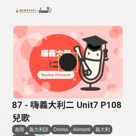
搜尋關鍵字：可輸入節目名稱、主持人或關鍵字
上方功能區塊
87 - 嗨義大利二 Unit7 P108
兒歌
進階
義大利語
Dorina
Alimonti
義大利