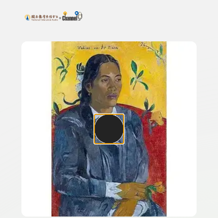
搜尋關鍵字：可輸入節目名稱、主持人或關鍵字
上方功能區塊