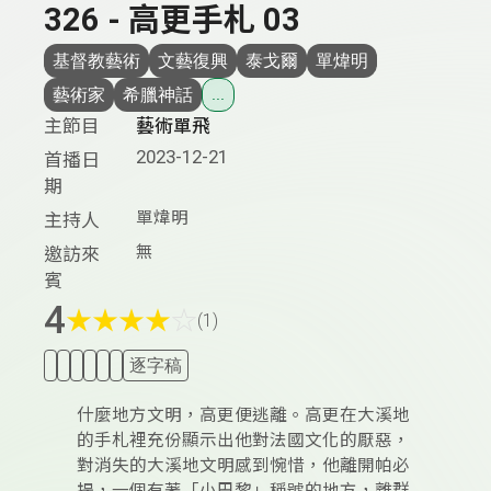
326 - 高更手札 03
基督教藝術
文藝復興
泰戈爾
單煒明
藝術家
希臘神話
...
主節目
藝術單飛
2023-12-21
首播日
期
單煒明
主持人
無
邀訪來
賓
4
★
★
★
★
☆
(1)
逐字稿
什麼地方文明，高更便逃離。高更在大溪地
的手札裡充份顯示出他對法國文化的厭惡，
對消失的大溪地文明感到惋惜，他離開帕必