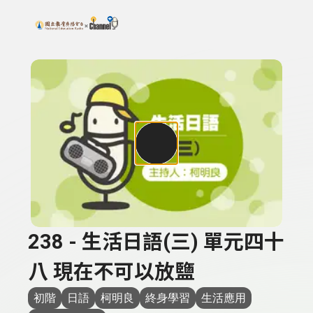
搜尋關鍵字：可輸入節目名稱、主持人或關鍵字
上方功能區塊
238 - 生活日語(三) 單元四十
八 現在不可以放鹽
初階
日語
柯明良
終身學習
生活應用