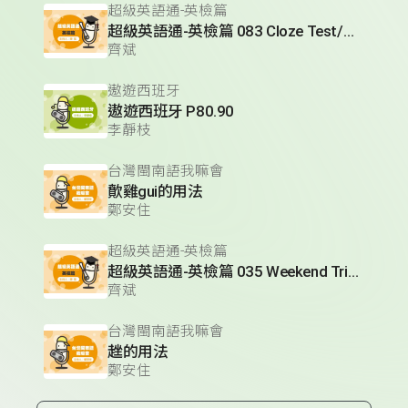
超級英語通-英檢篇
超級英語通-英檢篇 083 Cloze Test/段落填空-13
齊斌
遨遊西班牙
遨遊西班牙 P80.90
李靜枝
台灣閩南語我嘛會
歕雞gui的用法
鄭安住
超級英語通-英檢篇
超級英語通-英檢篇 035 Weekend Trip- 週末旅遊
齊斌
台灣閩南語我嘛會
趖的用法
鄭安住