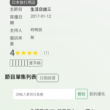
日本旅行用語
主節目
生活日語三
2017-01-12
首播日
期
柯明良
主持人
無
邀訪來
賓
4
★
★
★
★
☆
(1)
逐字稿
節目單集列表
日期篩選
前往
新的優先