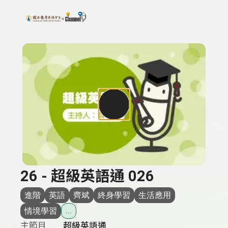
搜尋關鍵字：可輸入節目名稱、主持人或關鍵字
上方功能區塊
26 - 超級英語通 026
進階
英語
齊斌
終身學習
生活應用
情境學習
...
主節目
超級英語通