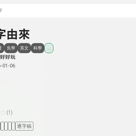
搜尋關鍵字：可輸入節
數字由來
普
先學
英文
科學
...
好好玩
-01-06
☆
(1)
逐字稿