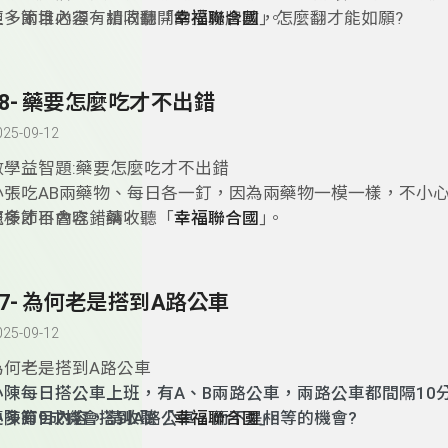
堆，兩堆必須有相同翻開的撲克牌數，怎麼翻才能如願?
更多節目內容，請收聽「
幸福聯合國
｣。
48- 藥要怎麼吃才不出錯
025-09-12
數學益智題:藥要怎麼吃才不出錯
小張吃AB兩藥物、每日各一釘，因為兩藥物一模一樣，不小心弄
怎樣才不會吃錯藥?
更多節目內容，請收聽「
幸福聯合國
｣。
47- 為何老是搭到A路公車
025-09-12
為何老是搭到A路公車
小陳每日搭公車上班，有A、B兩路公車，兩路公車都間隔10
小陳有9成機會搭到A路公車，而不是相等的機會?
更多節目內容，請收聽「
幸福聯合國
｣。