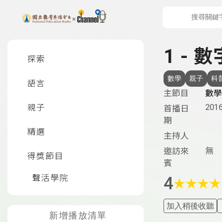
上方功能區塊
左側邊選單
1 - 
探索
數學
親子
科
語言
主節目
數學
2016
親子
首播日
期
精選
主持人
無
邀訪來
得獎節目
賓
聲活學院
4
★
★
★
★
加入稍後收聽
新增播放清單