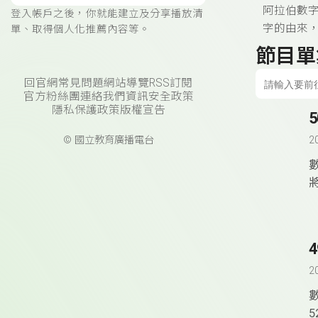
阿拉伯數字
登入帳戶之後，你就能建立及分享播放清
字的由來，
單、取得個人化推薦內容等。
節目單
回官網
常見問題
網站導覽
RSS訂閱
官方粉絲團
連絡我們
資訊安全政策
隱私保護政策
版權宣告
© 國立教育廣播電台
2
2