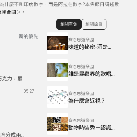
那為什麼不叫印度數字，而是阿拉伯數字?本集節目講述數
福聯合國
＞。
相關單集
相關節目
顯示相關單集
新的優先
賽恩思遊樂園
味道的秘密-酒是怎麼來的?
賽恩思遊樂園
誰是昆蟲界的歌唱大王？
巧克力，最
05:27
賽恩思遊樂園
為什麼會近視？
賽恩思遊樂園
動物時裝秀－認識動物身上的斑紋
克牌分成兩