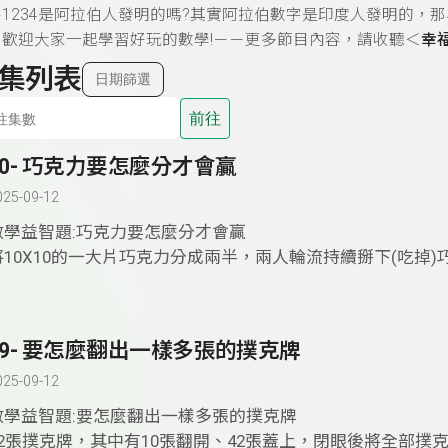
1234是阿拉伯人發明的嗎?其實阿拉伯數字是印度人發明的，
歡迎大家一起學習好玩的數學!
－－更多節目內容，請收聽＜
幸
集列表
日期篩選
前往
50- 巧克力要怎麼分才會贏
025-09-12
數學益智題:巧克力要怎麼分才會贏
將10X10的一大片巧克力分成兩半，兩人輪流持續掰下(吃掉)
後拿到剩下一小塊的人輸，贏的策略是甚麼?
更多節目內容，請收聽「
幸福聯合國
｣。
49- 要怎麼翻出一樣多張的撲克牌
025-09-12
數學益智題:要怎麼翻出一樣多張的撲克牌
52張撲克牌，其中有10張翻開、42張蓋上，閉眼後將全部撲