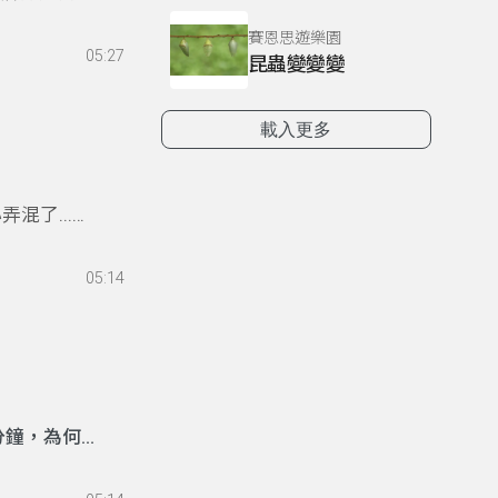
賽恩思遊樂園
05:27
昆蟲變變變
載入更多
混了...要
05:14
分鐘，為何