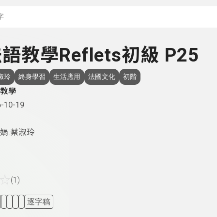
搜尋關鍵字：可輸入節
 法語教學Reflets初級 P25
淑玲
終身學習
生活應用
法國文化
初階
教學
-10-19
娟.蔡淑玲
☆
(1)
逐字稿