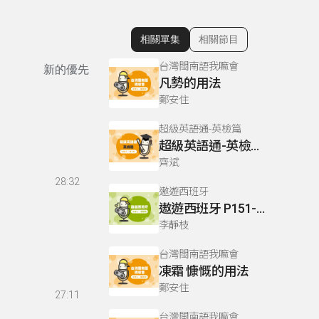
相關單集
相關節目
顯示相關單集
台灣閩南語我嘛會
新的優先
凡勢的用法
鄭安住
超級英語通-英檢篇
超級英語通-英檢篇 049 Reading閱讀-4
齊斌
28:32
遨遊西班牙
遨遊西班牙 P151-152
李靜枝
台灣閩南語我嘛會
凍霜 慷慨的用法
鄭安住
27:11
台灣閩南語我嘛會