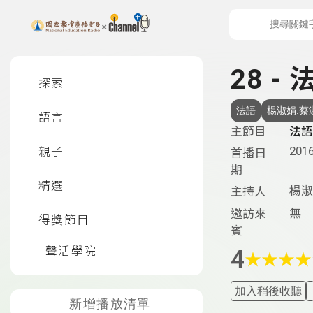
上方功能區塊
左側邊選單
28 -
探索
法語
楊淑娟.蔡
語言
主節目
法語
2016
親子
首播日
期
精選
楊淑
主持人
無
邀訪來
得獎節目
賓
聲活學院
4
★
★
★
★
加入稍後收聽
新增播放清單