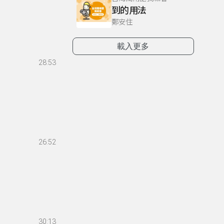
到的用法
鄭安住
載入更多
28:53
26:52
30:13