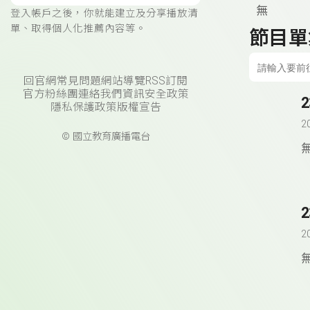
無
登入帳戶之後，你就能建立及分享播放清
單、取得個人化推薦內容等。
節目單
回官網
常見問題
網站導覽
RSS訂閱
官方粉絲團
連絡我們
資訊安全政策
隱私保護政策
版權宣告
2
© 國立教育廣播電台
2
2