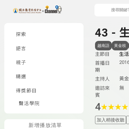
上方功能區塊
左側邊選單
43 -
探索
越南語
黃金枝
語言
主節目
生活
2016
親子
首播日
期
精選
黃金
主持人
無
邀訪來
得獎節目
賓
聲活學院
4
★
★
★
★
加入稍後收聽
新增播放清單