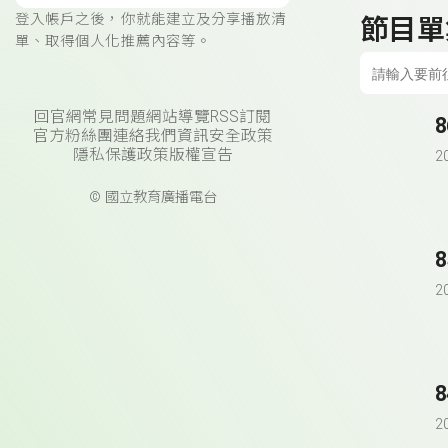
登入帳戶之後，你就能建立及分享播放清
節目單
單、取得個人化推薦內容等。
回官網
常見問題
網站導覽
RSS訂閱
官方粉絲團
連絡我們
資訊安全政策
隱私保護政策
版權宣告
2
© 國立教育廣播電台
2
2