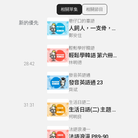
相關單集
相關節目
顯示相關單集
巷仔口的臺語
新的優先
人飼人，一支骨，天飼人，肥朒朒
鄭安住
輕鬆學好韓語
輕鬆學韓語 第六冊 第435課
林明德
28:42
發音英語通
發音英語通 23
齊斌
生活日語二
31:31
生活日語(二) 主題 我們送個花藍吧！
柯明良
法語浪漫一
法語浪漫 P89-90