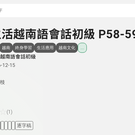
搜尋關鍵字：可輸入節
 生活越南語會話初級 P58-5
越南
終身學習
生活應用
越南文化
...
越南語會話初級
-12-15
枝
☆
(1)
逐字稿