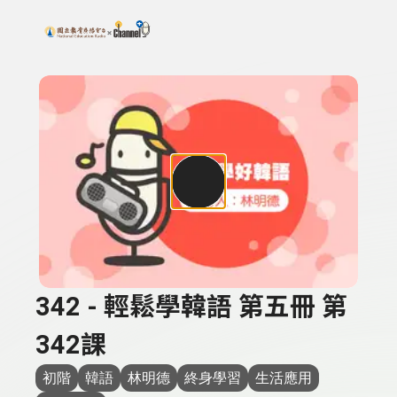
搜尋關鍵字：可輸入節目名稱、主持人或關鍵字
上方功能區塊
342 - 輕鬆學韓語 第五冊 第
342課
初階
韓語
林明德
終身學習
生活應用