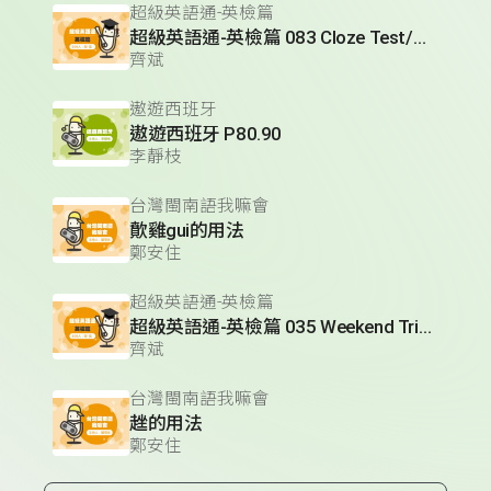
超級英語通-英檢篇
超級英語通-英檢篇 083 Cloze Test/段落填空-13
齊斌
遨遊西班牙
遨遊西班牙 P80.90
李靜枝
台灣閩南語我嘛會
歕雞gui的用法
鄭安住
超級英語通-英檢篇
超級英語通-英檢篇 035 Weekend Trip- 週末旅遊
齊斌
台灣閩南語我嘛會
趖的用法
鄭安住