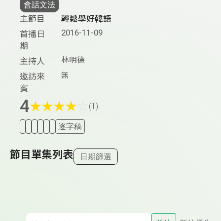
會話文法
主節目
輕鬆學好韓語
2016-11-09
首播日
期
林明德
主持人
無
邀訪來
賓
4
★
★
★
★
☆
(1)
逐字稿
節目單集列表
日期篩選