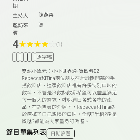
期
陳燕柔
主持人
無
邀訪來
賓
4
★
★
★
★
☆
(1)
逐字稿
雙語小單元：小小世界通-買飲料02
Rebecca
和Tina兩位朋友在討論剛開幕的手
搖飲料店，這家飲料店裡有許多特別口味的
飲料，不管是冷飲熱飲都希望可以儘量滿足
每一個人的需求，琳瑯滿目各式各樣的產
品，在銷售員的介紹下，Rebecca和Tina終
於選擇了自己想喝的口味，全糖?半糖?還是
微糖?都能為大家量身訂做喔。
節目單集列表
日期篩選