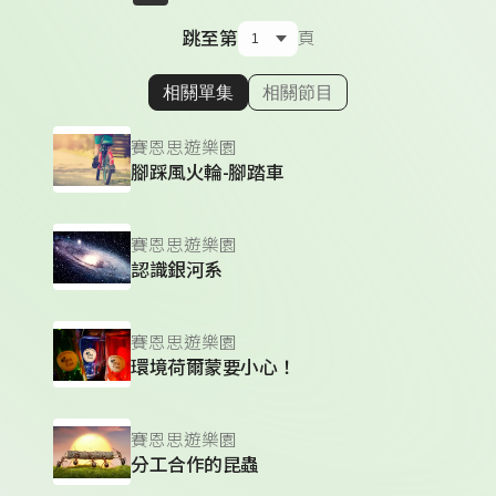
跳至第
頁
相關單集
相關節目
顯示相關單集
賽恩思遊樂園
腳踩風火輪-腳踏車
賽恩思遊樂園
認識銀河系
賽恩思遊樂園
環境荷爾蒙要小心！
賽恩思遊樂園
分工合作的昆蟲