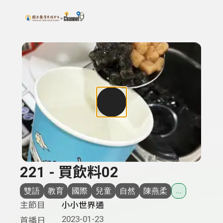
搜尋關鍵字：可輸入節目名稱、主持人或關鍵字
上方功能區塊
221 - 買飲料02
雙語
教育
國際
兒童
自然
陳燕柔
...
主節目
小小世界通
2023-01-23
首播日