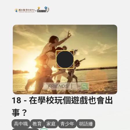
搜尋關鍵字：可輸入節目名稱、主持人或關鍵字
上方功能區塊
18 - 在學校玩個遊戲也會出
事？
高中職
教育
家庭
青少年
胡語姍