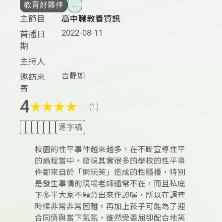
教育好夥伴
...
主節目
高中職教養資訊
2022-08-11
首播日
期
主持人
吉靜如
邀訪來
賓
4
★
★
★
★
☆
(1)
逐字稿
校園的性平事件越來越多，在不斷宣導性平
的過程當中，發現其實很多的學校的性平事
件都來自於「開玩笑」造成的性騷擾，特別
是發生事情的現場老師通常不在，而且私底
下多半大家不願意出來作證喔，所以在調查
時候非常非常困難。再加上孩子可能為了迎
合同儕與當下氣氛，雖然受委屈卻配合地笑