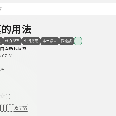
搜尋關鍵字：可輸入節
 滇的用法
住
終身學習
生活應用
本土語言
閩南語
...
閩南語我嘛會
-07-31
住
☆
(1)
逐字稿