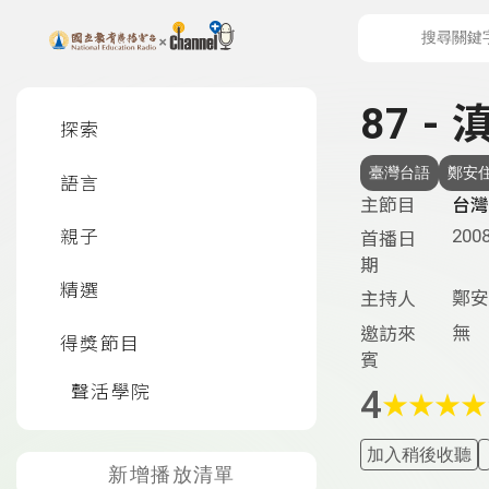
上方功能區塊
左側邊選單
87 -
探索
臺灣台語
鄭安
語言
主節目
台灣
2008
親子
首播日
期
精選
鄭安
主持人
無
邀訪來
得獎節目
賓
聲活學院
4
★
★
★
★
加入稍後收聽
新增播放清單