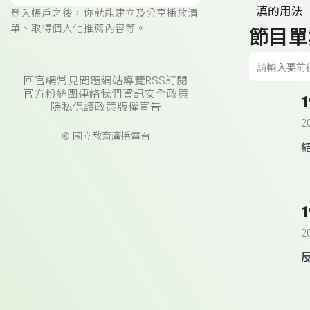
滇的用法
登入帳戶之後，你就能建立及分享播放清
單、取得個人化推薦內容等。
節目單
回官網
常見問題
網站導覽
RSS訂閱
官方粉絲團
連絡我們
資訊安全政策
隱私保護政策
版權宣告
2
© 國立教育廣播電台
2