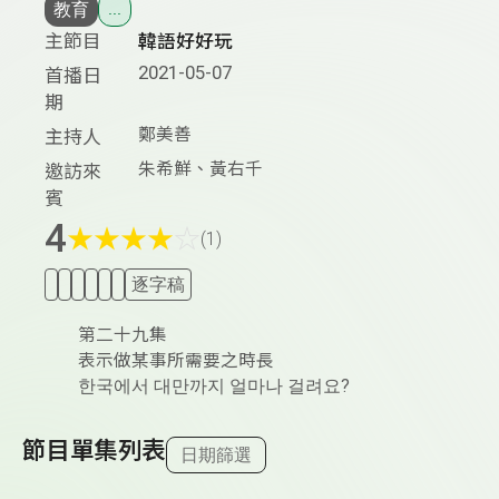
教育
...
主節目
韓語好好玩
2021-05-07
首播日
期
鄭美善
主持人
朱希鮮、黃右千
邀訪來
賓
4
★
★
★
★
☆
(1)
逐字稿
第二十九集
表示做某事所需要之時長
한국에서 대만까지 얼마나 걸려요?
節目單集列表
日期篩選