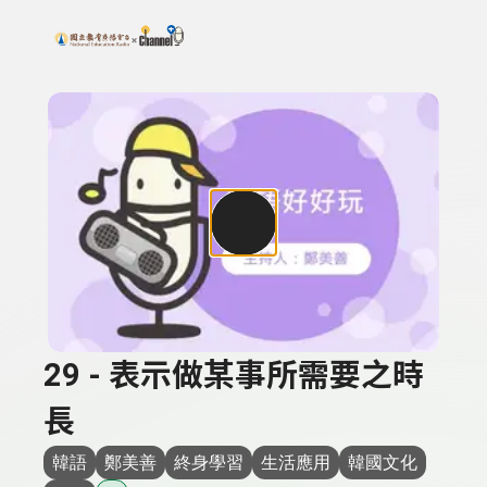
搜尋關鍵字：可輸入節目名稱、主持人或關鍵字
上方功能區塊
29 - 表示做某事所需要之時
長
韓語
鄭美善
終身學習
生活應用
韓國文化