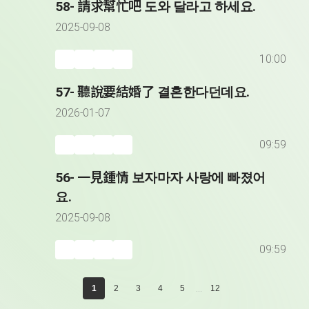
58- 請求幫忙吧 도와 달라고 하세요.
2025-09-08
10:00
57- 聽說要結婚了 결혼한다던데요.
2026-01-07
09:59
56- 一見鍾情 보자마자 사랑에 빠졌어
요.
2025-09-08
09:59
...
1
2
3
4
5
12