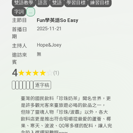
雙語教學
語言
雙語
學習目標
練習目標
字詞
...
主節目
Fun學英語So Easy
2025-11-21
首播日
期
Hope&Joey
主持人
無
邀訪來
賓
4
★
★
★
★
☆
(1)
逐字稿
臺灣的國民飲料「珍珠奶茶」聞名世界，更
是許多觀光客來臺旅遊必喝的飲品之一，
但除了靈魂人物「珍珠/波霸」以外，各大
飲料店更是推出符合咀嚼控最愛的蘆薈、椰
果、寒天、波波、QQ等多樣的配料，讓人完
全陷入選擇困難啊~~~