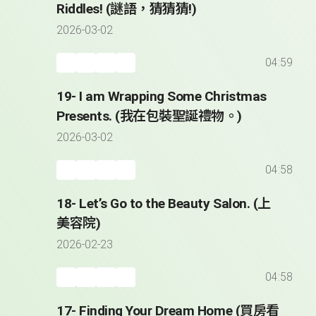
Riddles! (謎語，猜猜猜!)
2026-03-02
04:59
19- I am Wrapping Some Christmas
Presents. (我在包裝聖誕禮物。)
2026-03-02
04:58
18- Let’s Go to the Beauty Salon. (上
美容院)
2026-02-23
04:58
17- Finding Your Dream Home (買房看