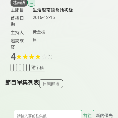
越南語
...
主節目
生活越南語會話初級
2016-12-15
首播日
期
黃金枝
主持人
無
邀訪來
賓
4
★
★
★
★
☆
(1)
逐字稿
節目單集列表
日期篩選
前往
新的優先