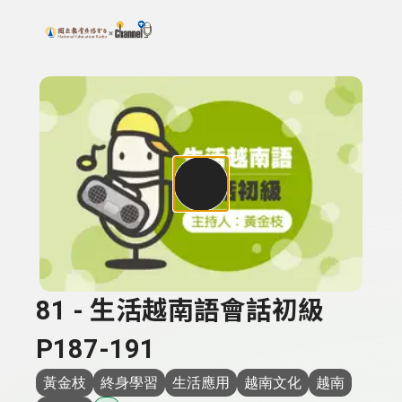
搜尋關鍵字：可輸入節目名稱、主持人或關鍵字
上方功能區塊
81 - 生活越南語會話初級
P187-191
黃金枝
終身學習
生活應用
越南文化
越南