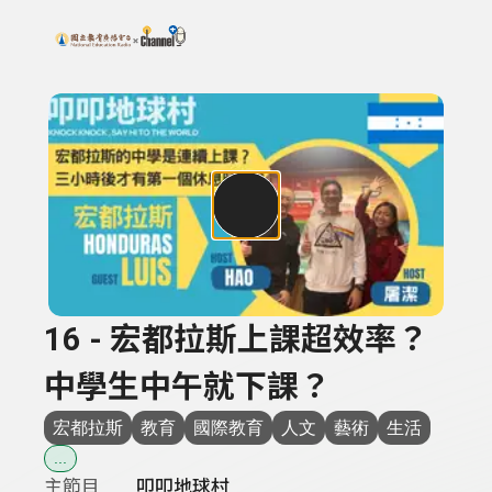
搜尋關鍵字：可輸入節目名稱、主持人或關鍵字
上方功能區塊
16 - 宏都拉斯上課超效率？
中學生中午就下課？
宏都拉斯
教育
國際教育
人文
藝術
生活
...
主節目
叩叩地球村