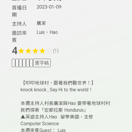
2023-01-09
首播日
期
屠潔
主持人
Luis、Hao
邀訪來
賓
4
★
★
★
★
☆
(1)
逐字稿
【叩叩地球村，跟著我們聽世界！】
knock knock , Say Hi to the world！
本週主持人村長屠潔與Hao 要帶著地球村村
民們探索「宏都拉斯 Hondurus」
▲英語主持人Hao : 留學美國，主修
Computer Science
本週來賓Guest： Luis