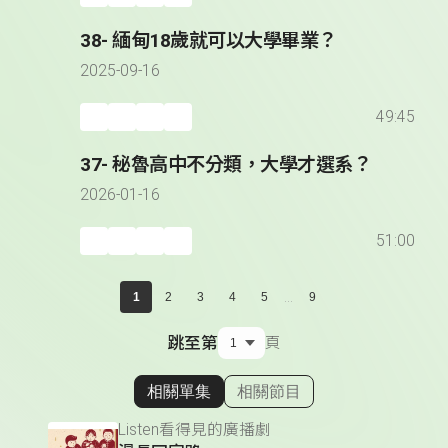
38- 緬甸18歲就可以大學畢業？
2025-09-16
49:45
37- 秘魯高中不分類，大學才選系？
2026-01-16
51:00
...
1
2
3
4
5
9
跳至第
頁
相關單集
相關節目
顯示相關單集
Listen看得見的廣播劇