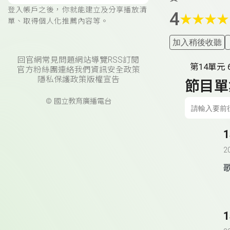
登入帳戶之後，你就能建立及分享播放清
4
★
★
★
★
單、取得個人化推薦內容等。
加入稍後收聽
回官網
常見問題
網站導覽
RSS訂閱
第14單元
官方粉絲團
連絡我們
資訊安全政策
隱私保護政策
版權宣告
節目單
© 國立教育廣播電台
2