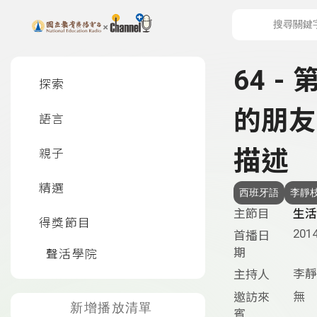
上方功能區塊
左側邊選單
64 -
探索
的朋友
語言
描述
親子
精選
西班牙語
李靜
主節目
生活
得獎節目
2014
首播日
期
聲活學院
李靜
主持人
無
邀訪來
新增播放清單
賓