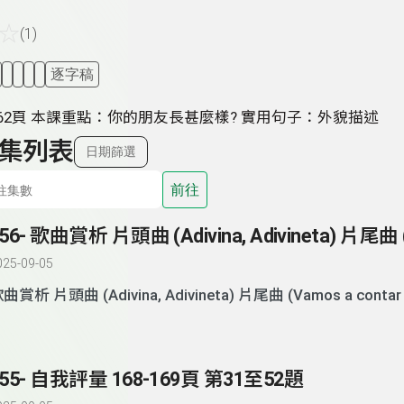
☆
(1)
逐字稿
 62頁 本課重點：你的朋友長甚麼樣? 實用句子：外貌描述
集列表
日期篩選
前往
025-09-05
歌曲賞析 片頭曲 (Adivina, Adivineta) 片尾曲 (Vamos a
155- 自我評量 168-169頁 第31至52題