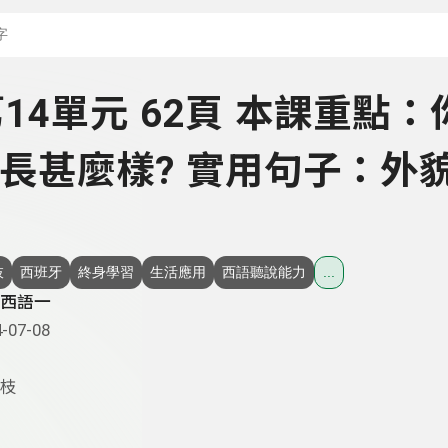
搜尋關鍵字：可輸入節
 第14單元 62頁 本課重點：
長甚麼樣? 實用句子：外
枝
西班牙
終身學習
生活應用
西語聽說能力
...
西語一
-07-08
枝