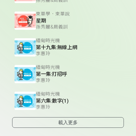
孫秀麗&周義訓
柬單學．柬單說
星期
孫秀麗&周義訓
緬甸時光機
第十九集:無線上網
李惠玲
緬甸時光機
第一集:打招呼
李惠玲
緬甸時光機
第六集:數字(1)
李惠玲
載入更多