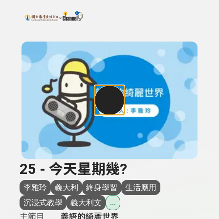
搜尋關鍵字：可輸入節目名稱、主持人或關鍵字
上方功能區塊
25 - 今天星期幾?
李雅玲
義大利
終身學習
生活應用
沉浸式教學
義大利文
...
主節目
義語的綺麗世界