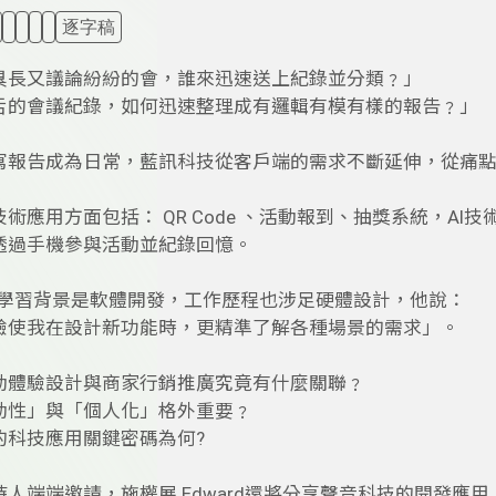
逐字稿
臭長又議論紛紛的會，誰來迅速送上紀錄並分類﹖」
舌的會議紀錄，如何迅速整理成有邏輯有模有樣的報告﹖」
寫報告成為日常，藍訊科技從客戶端的需求不斷延伸，從痛
術應用方面包括： QR Code 、活動報到、抽獎系統，AI技
透過手機參與活動並紀錄回憶。
d的學習背景是軟體開發，工作歷程也涉足硬體設計，他說：
驗使我在設計新功能時，更精準了解各種場景的需求」。
動體驗設計與商家行銷推廣究竟有什麼關聯﹖
動性」與「個人化」格外重要﹖
的科技應用關鍵密碼為何?
人端端邀請，施權展 Edward還將分享聲音科技的開發應用