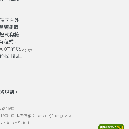
0項國內外指
，還能提升
開雙翅歡迎
程式和統計
好
，
有利不
寫程式
，
程
，
AIOT
解決
39:57
位找出問題
略規劃。
海路45號
60500 服務信箱： service@ner.gov.tw
Apple Safari