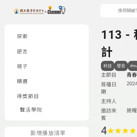
上方功能區塊
左側邊選單
113
探索
計
語言
親子
科技
聲音
#m
主節目
青春
精選
2024
首播日
期
得獎節目
主持人
聲活學院
施權
邀訪來
賓
4
★
★
★
★
新增播放清單