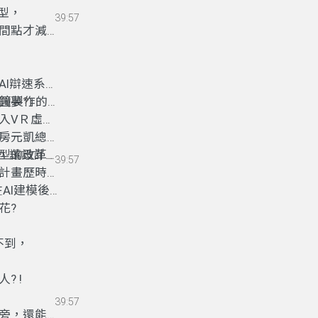
型，
39:57
間點才減速
AI辯速系
圓夢
鐘製作的速
?
」
入VＲ虛擬
房元凱總
型的改革方
，
讓設計師
39:57
計畫歷時第
AI建模後
花?
不到
，
? !
39:57
旁，還能把