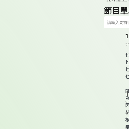
節目單
2
P
2
A