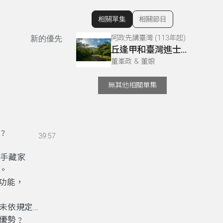
相關單集
相關節目
顯示相關單集
阿政先講臺灣 (113年起)
新的優先
丘逢甲和臺灣進士03
董峯政 & 董娘
無其他相關單集
﹖
39:57
手藏家
。
功能
，
未依規定讓
優勢
，
﹖