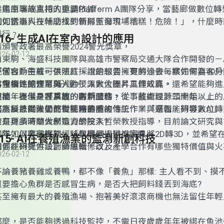
本集由端端主持人邀請
是還原事故真相的重要依據。
Platform A
團隊分享
，當藝廊做數位轉
如何透過科技輔助找到新興藍海市場﹖
例如當事人在什麼樣的情形下發現
「
糟糕
！
危險
！」，什麼時
慢行﹖
116- 生成AI在室內設計的應用
獲頒警政署最高榮譽
2024
警光獎章
，
026-02-12
由東駒
、
海盛科技團隊與高雄市警察局交通大隊合作開發的
－
統，
不僅自動生成可供法庭採證的報告，更
「當客戶帶著一張照片
，說是想要擁有的沙發，
將過去每案件需要
該如何為客戶
40
分
率報告
為重複性的作業與人力投入
當今網路隨查可蒐
，
縮短至
5
分鐘
，
除了讓數位圖片具體成真
，
大大提昇工作效能
。
，還希望能夠進
陳柏年表示：「
實境，提供身歷其境的客戶體驗﹖！
然而
，
不僅是客戶面的創新服務
事故的防制工作，從事故處理源頭開始。
，從事藝術設計二十年以上的
」
那麼科技團隊如何從警務熟悉的傳統作業與邏輯，研發數位轉
監，反思從大學熬夜挑燈畫圖，
成為設計師後仍
面對耗時的重複性工作
，「
是否能夠導入
AI
」
案！﹖
擁有更多時間做創造力的投入
於是拜請清華大學電資學院李哲榮教授指導
?
，目前論文研究與
五年，以豐富實務經驗與案例提供AI訓練。
團隊如何突破框架，「教機器人辨識家具將2D轉3D，並希望在
115- AI在養殖漁業的監測新創科技
還要能夠提供設計師編輯修改」。
如何在研究方法創新思維，以及產學合作有哪些獨特價值與火
026-02-12
不論養豬養雞或養鴨，
都不像
「
養魚
」
那樣
:
主人看不到
、
摸
還要擔心魚群是否感冒生病
，
是否大把飼料錢丟到海底
?
甚至擁有最大的養殖漁場、抱著美好滾滾商機也無法留住年輕人
那麼，是否能夠透過科技監控，不需日夜歲歲年年被綁在魚池