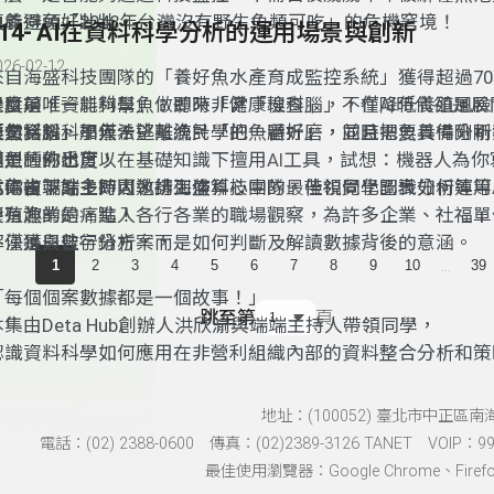
魚養得頭好壯壯，
更能避免「2048年台灣沒有野生魚類可吃」的危機窘境！
114- AI在資料科學分析的運用場景與創新
026-02-12
來自海盛科技團隊的「養好魚水產育成監控系統」獲得超過7
標獎項
是目前唯一能夠幫魚做即時「健康檢查」
什麼是「
，
資料科學
」﹖
聽來非常
「
理科腦
，不僅降低養殖風險
」，
在
AI
時代卻是展
產量。
換句話說
「
雖然
文科腦
資料科學無法逃離
，不僅希望幫漁民「
」
加入
！
統計學
把魚顧好
的一番折磨，並且需要具備分析
」，
同時把魚養得剛剛
同魚種的出貨
模型的熟悉度，
但是，你也可以在基礎知識下擅用
！
AI
工具
，
試想
：
機器人為你
本集由端端主持人邀請海盛科技團隊
式碼複製貼上即可執行工作
為你省下許多時間，排列演算心中的最佳視覺化圖表分析等等
；
，
帶領同學認識如何運用
養殖漁業的痛點
更有趣的是，進入各行各業的職場觀察，為許多企業、社福單
！
解決獲最佳行銷方案，
不僅是與數字分析，而是如何判斷及解讀數據背後的意涵。
...
1
2
3
4
5
6
7
8
9
10
39
「每個個案數據都是一個故事！」
跳至第
頁
本集由Deta Hub創辦人洪欣渝與端端主持人帶領同學，
認識資料科學如何應用在非營利組織內部的資料整合分析和策
地址：(100052) 臺北市中正區南
電話：(02) 2388-0600 傳真：(02)2389-3126 TANET VOIP：991
最佳使用瀏覽器：Google Chrome、Firefox、