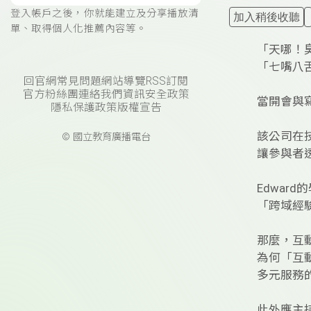
登入帳戶之後，你就能建立及分享播放清
加入稍後收聽
單、取得個人化推薦內容等。
「天哪！
「七嘴八
回官網
常見問題
網站導覽
RSS訂閱
官方粉絲團
連絡我們
資訊安全政策
當開會與
隱私保護政策
版權宣告
該公司在技
© 國立教育廣播電台
讓參與者
Edwar
「跨域經
那麼，互
為何「互
多元服務
此外應主持