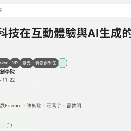
搜尋關鍵字：可輸入節
 - 科技在互動體驗與AI生成
aker
VR
接受
青春創學院
...
創學院
-11-22
展Edward、陳昶瑞、莊喬宇、曹敦閔
☆
(1)