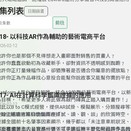
集列表
日期篩選
前往
118- 以科技AR作為輔助的藝術電商平台
026-02-12
也許你也是那個不見得想走入畫廊面對銷售的買畫人
﹖
也許你蠢蠢欲動初為收藏新手
，
卻對資訊不透明感到踟躕
﹖
也許你正打量幾幅作品
，
卻猶豫著是否適合你屬意的擺放點
﹖
也許你正為作品尋找心意投合能幫你說故事又能幫你賣的平台
latform A
是台灣目前唯一結合
AR
的數位藝術電商平台
，以新
117- AI在計算科學鑑識證據的應用
為目標，「
希望更多人將此做為敲門磚真正踏入購買畫作
！」
026-02-12
因此以B to C模式經營，提供
AR
試掛
、
模擬展示
、
分類搜尋等
使線上逛畫者能自由徜徉在「試、讀、觀、談」的欣賞時空。
I
如何輔助計算科學鑑識證據
﹖
根據全國前十名肇事因素顯示，幾乎都以
「
未注意車前狀況、
那麼當
車」
然而根據警務人員實務經驗
為主，
網路上的呈現是一張張電子圖檔時
，「
車速
」
速率變化暗藏許多玄機
，
要如何凸顯作品的