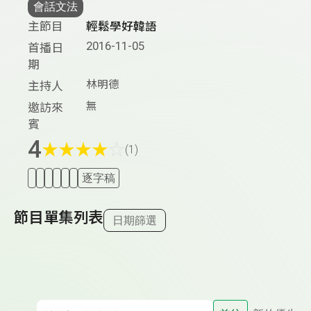
會話文法
主節目
輕鬆學好韓語
2016-11-05
首播日
期
林明德
主持人
無
邀訪來
賓
4
★
★
★
★
☆
(1)
逐字稿
節目單集列表
日期篩選