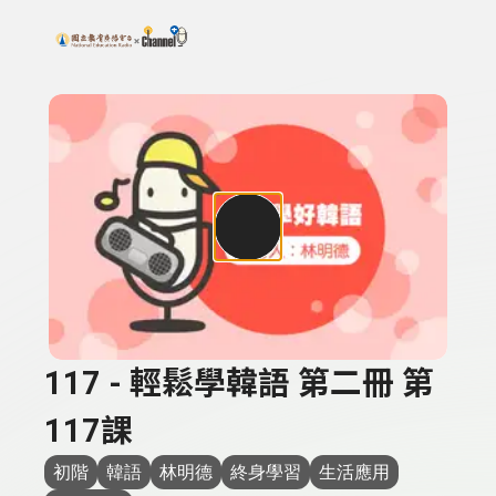
搜尋關鍵字：可輸入節目名稱、主持人或關鍵字
上方功能區塊
117 - 輕鬆學韓語 第二冊 第
117課
初階
韓語
林明德
終身學習
生活應用