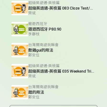
超級英語通-英檢篇
超級英語通-英檢篇 083 Cloze Test/段落填空-13
齊斌
遨遊西班牙
遨遊西班牙 P80.90
李靜枝
台灣閩南語我嘛會
歕雞gui的用法
鄭安住
超級英語通-英檢篇
超級英語通-英檢篇 035 Weekend Trip- 週末旅遊
齊斌
台灣閩南語我嘛會
趖的用法
鄭安住