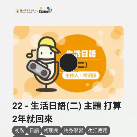
搜尋關鍵字：可輸入節目名稱、主持人或關鍵字
上方功能區塊
22 - 生活日語(二) 主題 打算
2年就回來
初階
日語
柯明良
終身學習
生活應用