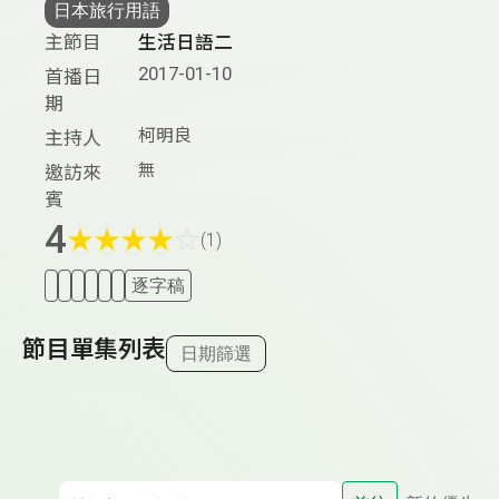
日本旅行用語
主節目
生活日語二
2017-01-10
首播日
期
柯明良
主持人
無
邀訪來
賓
4
★
★
★
★
☆
(1)
逐字稿
節目單集列表
日期篩選