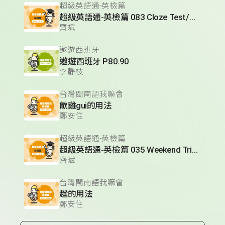
超級英語通-英檢篇
超級英語通-英檢篇 083 Cloze Test/段落填空-13
齊斌
遨遊西班牙
遨遊西班牙 P80.90
李靜枝
台灣閩南語我嘛會
歕雞gui的用法
鄭安住
超級英語通-英檢篇
超級英語通-英檢篇 035 Weekend Trip- 週末旅遊
齊斌
台灣閩南語我嘛會
趖的用法
鄭安住