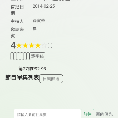
2014-02-25
首播日
期
孫寅華
主持人
無
邀訪來
賓
4
★
★
★
★
☆
(1)
逐字稿
第27課P92-93
節目單集列表
日期篩選
前往
新的優先