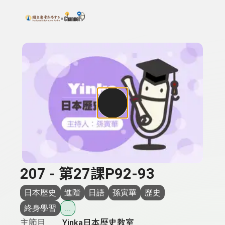
搜尋關鍵字：可輸入節目名稱、主持人或關鍵字
上方功能區塊
207 - 第27課P92-93
日本歷史
進階
日語
孫寅華
歷史
終身學習
...
主節目
Yinka日本歷史教室