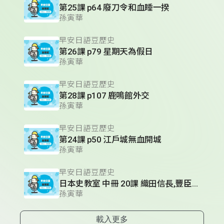
第25課 p64 廢刀令和血睡一揆
孫寅華
早安日語豆歷史
第26課 p79 星期天為假日
孫寅華
早安日語豆歷史
第28課 p107 鹿鳴館外交
孫寅華
早安日語豆歷史
第24課 p50 江戶城無血開城
孫寅華
早安日語豆歷史
日本史教室 中冊 20課 織田信長,豐臣秀吉,德川家康的人物性格
孫寅華
載入更多