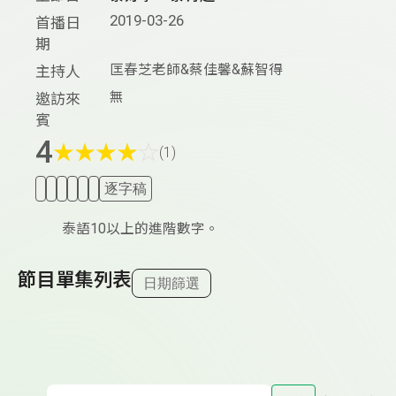
2019-03-26
首播日
期
匡春芝老師&蔡佳馨&蘇智得
主持人
無
邀訪來
賓
4
★
★
★
★
☆
(1)
逐字稿
泰語10以上的進階數字。
節目單集列表
日期篩選