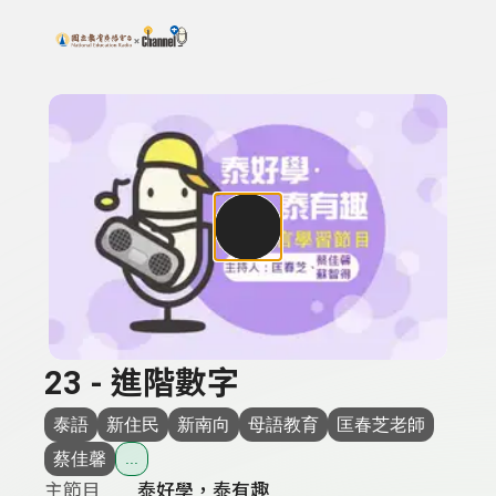
搜尋關鍵字：可輸入節目名稱、主持人或關鍵字
上方功能區塊
23 - 進階數字
泰語
新住民
新南向
母語教育
匡春芝老師
蔡佳馨
...
主節目
泰好學，泰有趣