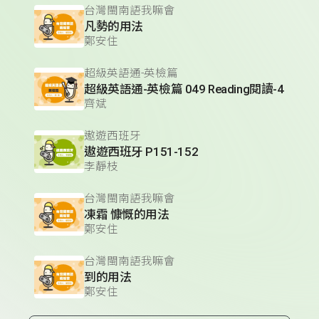
台灣閩南語我嘛會
凡勢的用法
鄭安住
超級英語通-英檢篇
超級英語通-英檢篇 049 Reading閱讀-4
齊斌
遨遊西班牙
遨遊西班牙 P151-152
李靜枝
台灣閩南語我嘛會
凍霜 慷慨的用法
鄭安住
台灣閩南語我嘛會
到的用法
鄭安住