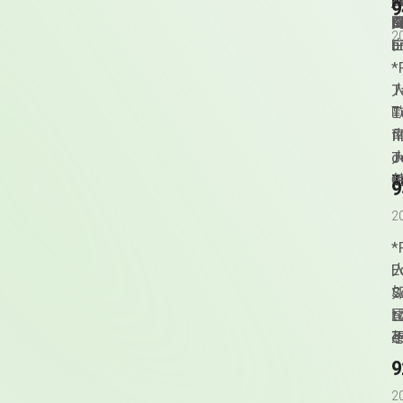
j
a
w
G
a
K
頁
2
u
b
h
­
T
T
人
T
f
o
T
G
T
a
F
M
2
i
T
M
*
T
E
人
m
S
h
t
e
e
不
T
g
至
2