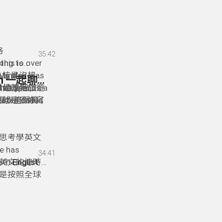
 be a
心的服務！我真
ments in
到一個新的國
ransition
是給這些剛
much more
，讓他們很
nty of
國朋友們一
格
35:42
re.
king to over
, this is
 My plan was
n and
。結果沒想到
92- 跟 Englist & Taipei Teen Tribute 的創辦人Adam 一起聊批判性思考學英文 * Adam Hatch - Founder of Englist & Taipei Teen Tribute
at year, I
also spends a
到其他國家旅遊
k 還是把工作
eated called
實就是最好寫
 腳步整個搗
roup for
d
旅遊部落格
ider scoop
ng
-是專門為
e to share
關於台灣旅
批判性思考學英文
回報！一下子
e has
34:41
灣，但是你可
both
英文的總時
Englist
是按照全球
dent
那為什麼明
ting, Taipei
域上需要用
bout the
ist
&
Taipei