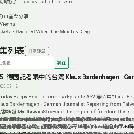
了，join us to find out why!
賓DJ音樂分享
 Vienna
ckets - Haunted When The Minutes Drag
集列表
日期篩選
前往
025-09-12
Friday Happy Hour in Formosa Episode #52 第52集* Final Ep
laus Bardenhagen - German Journalist Reporting from Taiw
008
客來坐 My Taiwan Story
I like living in Taiwan. I admire the degree of freedom this s
國記者眼中的台灣 - Klaus Bardenhagen
 had the hardest time trying to figure out who to have on ou
chieved for itself. My goal is to make the world know more
「taiwanreporter」在臉書上打開知名度的白德瀚 Klaus Bard
nd what better candidate than Klaus Bardenhagen, the Ger
aiwan. There is so much people in the West should know ab
在台灣跟德國之聲、德國公共電台等媒體合作，透過文章、廣
更加瞭解Klaus 在台灣的報導嗎？ To learn more about
Kla