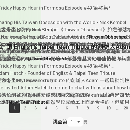
xperience that finding a place to live in a foreign country can
公寓！Edouard 他們的 Rooms Taipei真的是一個非常貼
aunting task! So their team has prepared a handful of apart
的覺得Edouard開這個公司的動機，真是超佛心的！ 畢竟搬
Friday Happy Hour in Formosa Episode #49 第49集*
asy-access neighborhoods for newcomers where they can t
家要融入那邊的語言文化生活環境是一件蠻困難的事情！不僅
nto the new environment/culture with ease. They offer so 
來來台灣的外國人一個比較像是他們原生國家熟悉的居住環境
haring His Taiwan Obsession with the World - Nick Kembel
han just a place to live as the co-living spaces also offer ple
快地能夠融入台灣的文化以及生活。還可以跟各國各地來的外
愛分享台灣的 Nick Kembel《Taiwan Obsessed》旅遊部落
客來坐 My Taiwan Story
pportunities to mingle and assimilate into Taiwanese cultu
起體驗台灣所有的美好，是不是很棒棒呢？
After completing a BA in Cultural Anthropology and backpac
f you haven't checked out Nick's website "
Taiwan Obsessed
"
0 countries, I came to Taiwan in 2008 as an English teacher.
robably the best resource available about traveling in Taiwa
Nick 年輕的時候喜歡到處去旅行；因緣際會之下來到了台灣
o stay for a year then move somewhere else. At the end of th
aiwanese culture. Besides working on this travel blog, Nick 
一住下來就住了10幾年。原先 Nick 的旅遊部落格是關於他
Nick 跟他一家人剛好在疫情爆發前剛回到了加拿大；但是 Nic
025-09-12
et my now wife on the Taipei MRT, and I just never left!"
ot of time answering questions in the Facebook group he cr
的經驗分享，結果不知不覺的 Nick 發覺其實他居住的地方其
重心放在他的
Taiwan Obsessed
部落格上。結果疫情把 Nick
Nick Kembel of Taiwan Obsessed
的部落格題材 - Taiwan Obessed!
亂。兩年期間 Nick 從來沒有放棄過經營他的
每週的來賓DJ音樂分享
*Friday Happy Hour in Formosa Episode #48 第48集*
aiwan Travel Planning Group
". I highly recommend this FB g
Taiwan Obsesse
nyone interested in visiting Taiwan as you will get some ins
以及他在臉書上所組織的群組（叫做
ack Johnson with G. Love - Rainbow
dam Hatch - Founder of Englist & Taipei Teen Tribute
Taiwan Traveling Planni
n just about anything! It's also a great group if you would lik
了要來台灣旅遊的外國朋友們專門設立的群組，以便回答所有
 Englist & Taipei Teen Tribute 的創辦人Adam 一起聊
客來坐 My Taiwan Story
our knowledge about Taiwan.
遊的問題）。當疫情一結束後 Nick 之前所有的努力終於得到
’ve invited Adam Hatch to come to chat with us about how h
每天幾乎有進千人加入這個臉書群組 。雖然他人現在不在台
uccessfully applied critical thinking to the curriculums for 
雖然台灣教育環境越來越重視英文雙語課程，而且台灣學生學
以感受到 Nick 的心是留在台灣的。
nd
數應該算是非常高的。雖然學校成績單上面是合格的，但如果
Taipei Teen Tribute
.
...
1
2
3
4
5
6
7
8
9
10
20
aipei Teen Tribune is Taiwan’s premier English-language stu
英語能力指標，台灣的英文成績還只是屬於「中間偏後」的。
每週的來賓DJ音樂分享
ommentary publication. Part blog, part newsletter, part repor
明成績單上是及格的，但是真正在日常生活或者是工作求學領
he Beatles - Hello, Goodbye
跳至第
頁
een Tribune is a platform for students in Taiwan to write a
到英文的時候，台灣人反而沒有辦法應對呢？今天邀請到
Engl