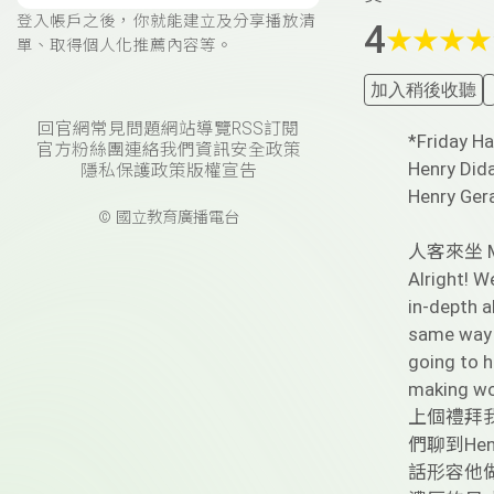
登入帳戶之後，你就能建立及分享播放清
4
★
★
★
★
單、取得個人化推薦內容等。
加入稍後收聽
回官網
常見問題
網站導覽
RSS訂閱
*Friday H
官方粉絲團
連絡我們
資訊安全政策
Henry Did
隱私保護政策
版權宣告
Henry G
© 國立教育廣播電台
人客來坐 My
Alright! W
in-depth a
same way h
going to h
making wo
上個禮拜
們聊到He
話形容他做