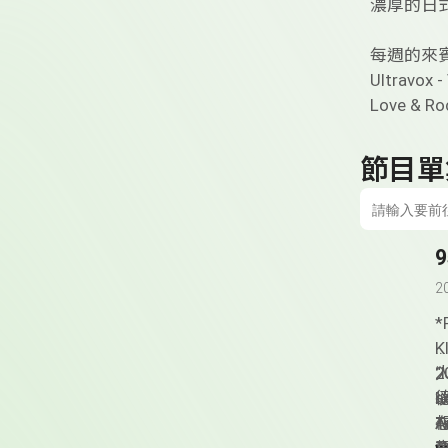
濃厚的日式風格
每週的來
Ultravox -
Love & Ro
節目單
2
*
K
2
人
“
德
I
a
以
A
T
想