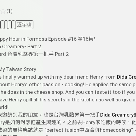
☆
(1)
逐字稿
appy Hour in Formosa Episode #16 第16集*
a Creamery- Part 2
erard 台灣乳酪界第一把手 Part 2
 Taiwan Story
e finally warmed up with my dear friend Henry from
Dida Cr
bout Henry’s other passion - cooking! He applies the same 
e does in the cheese shop. And you can taste it too if you e
ave Henry spill all his secrets in the kitchen as well as give 
rld!
我邀請到我的朋友，也是台灣乳酪界第一把手
Dida Creamery
nry是如何對烹飪產生興趣的。之前去Henry家吃飯的時
菜的風格應該就是 “perfect fusion中西合併homeco