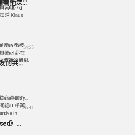
r for
nd the
的認識——台
treon 網
94- Tobie Openshaw 歐陽峰 - 來自南非的攝影師藉著他深情的鏡頭來探索/紀錄台灣 * Taiwan Through the Lens of Tobie Openshaw
 most
與常理，」
ntinue to
 Klaus
台灣的德國
看見台灣
看見自己。
灣
aiwan for
不尋常，不被
34:25
tional
學運，都在
es, Tobie was
的在用他的攝影
93- Edouard Roquette - Rooms Taipei 專屬外國朋友的共享公寓
ulture
一個題材的
r of Song”
unflower
去真正深入瞭
防災準備/公民韌性
researcher -
couldn’t
u are ready
歡台灣的外
 Taiwan
fficult thing
的話，千萬
35:41
arrive in
rd
ducing our
外國朋友的共享
92- 熱愛分享台灣的 Nick Kembel 《Taiwan Obsessed》旅遊部落格 * Sharing His Taiwan Obsession with the World - Nick Kembel
合外國人需求
t-hand