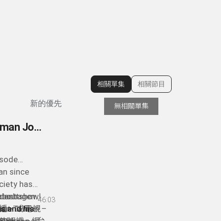
相關單集
相關節目
顯示相關單集
新的優先
無相關單集
95- 德國記者眼中的台灣 Klaus Bardenhagen - German Journalist Reporting from Taiwan since 2008
isode
an since
ociety has
r last show!
 about
enhagen，
46:03
man
out Taiwan –
播、或電視
us and his