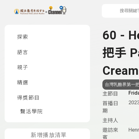
上方功能區塊
左側邊選單
60 -
探索
把手 Pa
語言
Creame
親子
精選
台灣乳酪界第一
Frid
主節目
得獎節目
2023
首播日
期
聲活學院
主持人
Hen
邀訪來
新增播放清單
賓