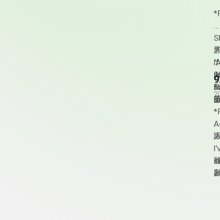
e
的
d
*
e
i
S
t
熱
人
o
"
I
5
p
t
T
2
m
l
-
"
作
­
T
a
J
A
o
跟
人
y
I
s
a
T
c
T
T