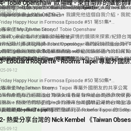
ournalist who has been reporting from Taiwan as a freelance
bout its democracy, diverse culture, stunning landscapes, a
報導，將台灣介紹給世界。「我的目標是增加西方世界對台灣
ork:
喜歡 Klaus 在台灣的新聞報導，想更加支持他嗎？ 可以去他的Pa
and
InTaiwan
erman media since 2008. After all, a journalist will have the
mazing people here.” - Klaus Bardenhagen
灣的民主、社會、自然、與人民。我支持民主、人權、永續、
laus 的 Twitter You can catch him on
看看哦！To support Klaus on his Patreon page so he can co
Twitter
025-09-12
nbiased perspective, no?
白德瀚在臉書上如此介紹自己。我讀完他這個自我介紹，我就知道
ring more news about Taiwan
就是我在找的最後一集來賓的最佳人選！在這個誤打誤撞來到
ttps://www.patreon.com/taiwanreporter
每週的來賓DJ音樂分享
*Friday Happy Hour in Formosa Episode #51 第51集*
人眼裏，台灣究竟是有什麽樣的魅力讓他這麽的想讓全世界都
he Wellerman (Sea Shanty) - From TikTok to Epic Remix
aiwan Through the Lens of Tobie Openshaw
客來坐 My Taiwan Story
呢？希望這集的采訪也可以也讓台灣人的你，透過 Klaus 來
歐陽峰 - 來自南非的攝影師藉著他深情的鏡頭來探索/紀錄台
obie Openshaw is a documentary
ilmmaker/photographer/anthropology researcher based in T
南非紀錄片導演歐陽峰 Tobie Openshaw 專門採訪那些台灣
ver 25 years. His work has been seen on channels such as Na
人們所注意到的故事像是檳榔西施、原住民族部落內的日常到
o learn more about Tobie and his work:
eographic, Discovery, and the BBC. Over the last two decad
他的題材範疇之中。Tobie 的攝影充滿故事，因爲他很用心
aiwan Betel Nut Beauties/檳榔西施
每週的來賓DJ音樂分享
ble to document and capture different aspects of Taiwan c
詮釋台灣的角度，讓世界看到台灣真實的一面。有時候光收集
ilmmaker Nights Taipei
artha Wainwright’s cover of the Leonard Cohen song “Towe
025-09-12
ncluding the betel nut girl culture (what started it all), the S
内容就花了幾年的時間，主要就是因爲 Tobie 他堅持耐心地
aiwan Disaster Preparedness/Civil Resilience - 台灣
ovement, human rights and Indigenous rights.
解這個題材/文化/人物。只有這樣才能真正呈現真實的台灣。
Friday Happy Hour in Formosa Episode #50 第50集*
obie Openshaw - Documentary filmmaker and anthropology 
douard Roquette - Rooms Taipei 專屬外國朋友的共享公寓
客來坐 My Taiwan Story
oved to Taiwan from South Africa over two decades ago. I 
o what if you’ve visited Taiwan a few times and you think yo
如果你身邊有已經關注台灣很久或者是有來過台灣很多次很喜
ave picked a better guest to come to our show to share his
o move here! Finding a place to live has gotta be the most di
國朋友，然後他們想更進一步的搬來台灣體驗正港的台灣生活
xperience with our listeners.
specially if you are trying to find a place before you actually 
要錯過這一集喔！因為我們邀請到了 Rooms Taipei 的 Edoua
想更瞭解
Rooms Taipei
嗎？
aiwan. I am going to hook you up with an insider tip by intro
Roquette 來跟我們討論一下他和其他創辦人一起建立專屬
每週的來賓DJ音樂分享
uest this week! Edouard from
公寓公司- 提供剛搬到台灣的外國朋友們可以馬上入住而且適
繁 LE MONDE - 邱比 CHIU PI
Rooms Taipei
knew from firs
025-09-12