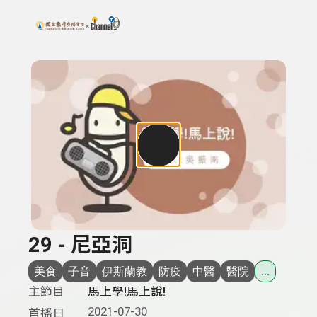
搜尋關鍵字：可輸入節目名稱、主持人或關鍵字
上方功能區塊
29 - 尼亞洞
美食
子音
伊斯蘭教
防疫
中醫
醫院
...
主節目
馬上學!馬上說!
2021-07-30
首播日