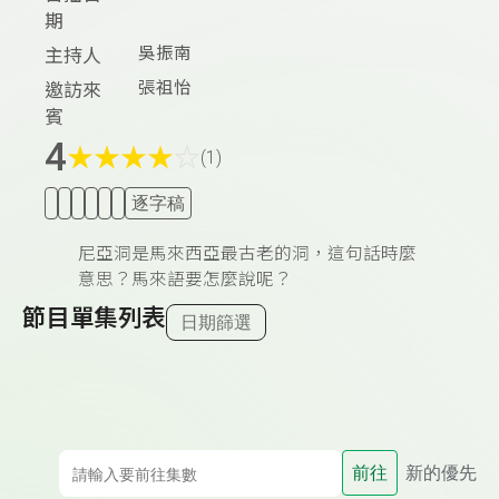
期
吳振南
主持人
張祖怡
邀訪來
賓
4
★
★
★
★
☆
(1)
逐字稿
尼亞洞是馬來西亞最古老的洞，這句話時麼
意思？馬來語要怎麼說呢？
節目單集列表
日期篩選
前往
新的優先