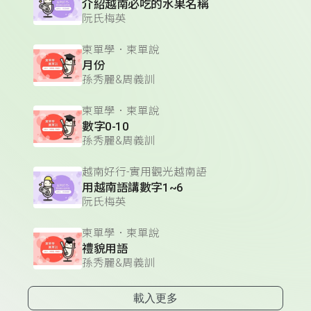
介紹越南必吃的水果名稱
阮氏梅英
柬單學．柬單說
月份
孫秀麗&周義訓
柬單學．柬單說
數字0-10
孫秀麗&周義訓
越南好行-實用觀光越南語
用越南語講數字1~6
阮氏梅英
柬單學．柬單說
禮貌用語
孫秀麗&周義訓
載入更多