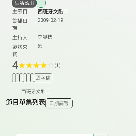
生活應用
...
主節目
西班牙文酷二
2009-02-19
首播日
期
李靜枝
主持人
無
邀訪來
賓
4
★
★
★
★
☆
(1)
逐字稿
西班牙文酷二
節目單集列表
日期篩選