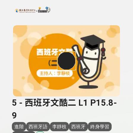
搜尋關鍵字：可輸入節目名稱、主持人或關鍵字
上方功能區塊
5 - 西班牙文酷二 L1 P15.8-
9
進階
西班牙語
李靜枝
西班牙
終身學習