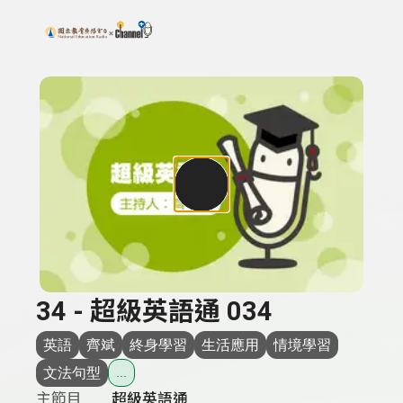
搜尋關鍵字：可輸入節目名稱、主持人或關鍵字
上方功能區塊
34 - 超級英語通 034
英語
齊斌
終身學習
生活應用
情境學習
文法句型
...
主節目
超級英語通