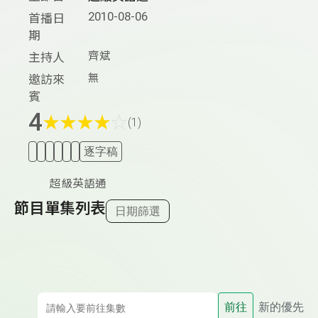
2010-08-06
首播日
期
齊斌
主持人
無
邀訪來
賓
4
★
★
★
★
☆
(1)
逐字稿
超級英語通
節目單集列表
日期篩選
前往
新的優先