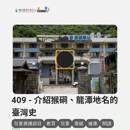
搜尋關鍵字：可輸入節目名稱、主持人或關鍵字
上方功能區塊
409 - 介紹猴硐、龍潭地名的
臺灣史
兒童廣播節目
教育
兒童
唐妮
健康
閱讀