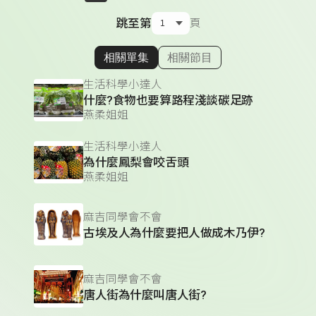
跳至第
頁
相關單集
相關節目
顯示相關單集
生活科學小達人
什麼?食物也要算路程淺談碳足跡
燕柔姐姐
生活科學小達人
為什麼鳳梨會咬舌頭
燕柔姐姐
麻吉同學會不會
古埃及人為什麼要把人做成木乃伊?
麻吉同學會不會
唐人街為什麼叫唐人街?