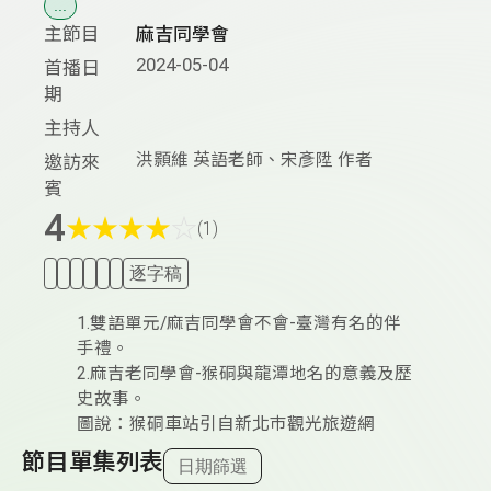
...
主節目
麻吉同學會
2024-05-04
首播日
期
主持人
洪顥維 英語老師、宋彥陞 作者
邀訪來
賓
4
★
★
★
★
☆
(1)
逐字稿
1.雙語單元/麻吉同學會不會-臺灣有名的伴
手禮。
2.麻吉老同學會-猴硐與龍潭地名的意義及歷
史故事。
圖說：猴硐車站引自新北巿觀光旅遊網
節目單集列表
日期篩選