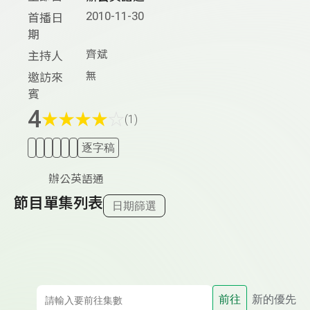
2010-11-30
首播日
期
齊斌
主持人
無
邀訪來
賓
4
★
★
★
★
☆
(1)
逐字稿
辦公英語通
節目單集列表
日期篩選
前往
新的優先