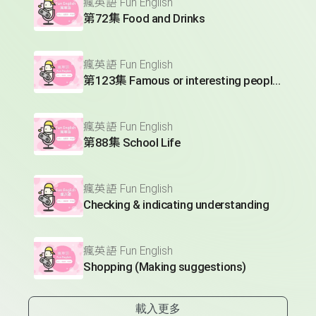
瘋英語 Fun English
第72集 Food and Drinks
瘋英語 Fun English
第123集 Famous or interesting people (Making compliments)
瘋英語 Fun English
第88集 School Life
瘋英語 Fun English
Checking & indicating understanding
瘋英語 Fun English
Shopping (Making suggestions)
載入更多