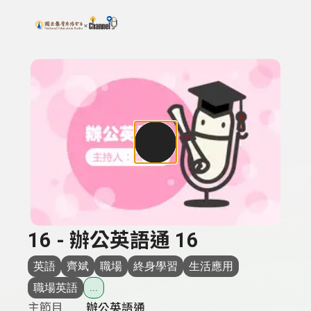
搜尋關鍵字：可輸入節目名稱、主持人或關鍵字
上方功能區塊
16 - 辦公英語通 16
英語
齊斌
職場
終身學習
生活應用
職場英語
...
主節目
辦公英語通