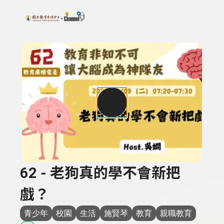
搜尋關鍵字：可輸入節目名稱、主持人或關鍵字
上方功能區塊
62 - 老狗真的學不會新把
戲？
青少年
校園
生活
施賢琴
教育
親職教育