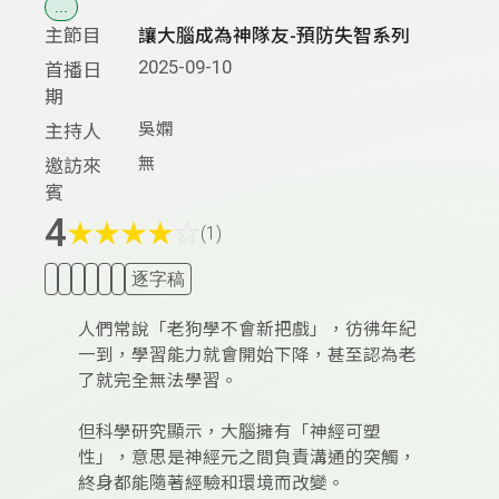
...
主節目
讓大腦成為神隊友-預防失智系列
2025-09-10
首播日
期
吳嫻
主持人
無
邀訪來
賓
4
★
★
★
★
☆
(1)
逐字稿
人們常說「老狗學不會新把戲」，彷彿年紀
一到，學習能力就會開始下降，甚至認為老
了就完全無法學習。
但科學研究顯示，大腦擁有「神經可塑
性」，意思是神經元之間負責溝通的突觸，
終身都能隨著經驗和環境而改變。