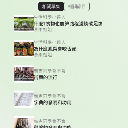
相關單集
相關節目
顯示相關單集
生活科學小達人
什麼?食物也要算路程淺談碳足跡
燕柔姐姐
生活科學小達人
為什麼鳳梨會咬舌頭
燕柔姐姐
麻吉同學會不會
街舞的流行
麻吉同學會不會
字典的發明和功用
麻吉同學會不會
鍵盤的發明與功能