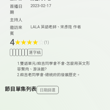
2023-02-17
首播日
期
主持人
LALA 英語老師、宋彥陞 作者
邀訪來
賓
4
★
★
★
★
☆
(1)
逐字稿
1.雙語單元/麻吉同學會不會-怎麼用英文形
容贅肉、游泳圈?
2.麻吉老同學會-總統府的發展歷史。
節目單集列表
日期篩選