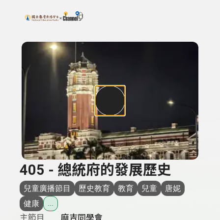
搜尋關鍵字：可輸入節目名稱、主持人或關鍵字
上方功能區塊
405 - 總統府的發展歷史
兒童廣播節目
歷史教育
教育
兒童
唐妮
健康
...
主節目
麻吉同學會