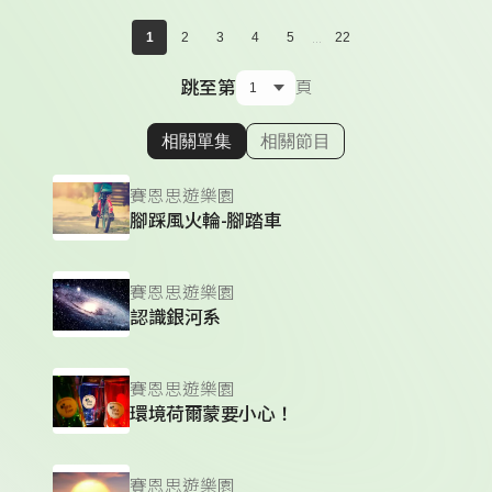
...
1
2
3
4
5
22
跳至第
頁
相關單集
相關節目
顯示相關單集
賽恩思遊樂園
腳踩風火輪-腳踏車
賽恩思遊樂園
認識銀河系
賽恩思遊樂園
環境荷爾蒙要小心！
賽恩思遊樂園