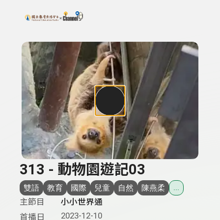
搜尋關鍵字：可輸入節目名稱、主持人或關鍵字
上方功能區塊
313 - 動物園遊記03
雙語
教育
國際
兒童
自然
陳燕柔
...
主節目
小小世界通
2023-12-10
首播日