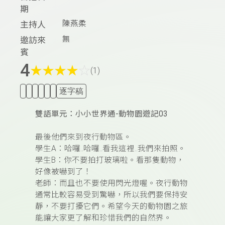
期
陳燕柔
主持人
無
邀訪來
賓
4
★
★
★
★
☆
(1)
逐字稿
雙語單元：小小世界通-動物園遊記03
最後他們來到夜行動物區。
學生A：哈囉..哈囉..看我這裡..我們來拍照。
學生B：你不要拍打玻璃啦。看那隻動物，
好像被嚇到了！
老師：而且也不要使用閃光燈喔。夜行動物
通常比較容易受到驚嚇，所以我們要保持安
靜，不要打擾它們。希望今天的動物園之旅
能讓大家更了解和珍惜我們的自然界。