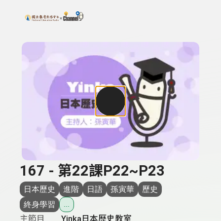
搜尋關鍵字：可輸入節目名稱、主持人或關鍵字
上方功能區塊
167 - 第22課P22~P23
日本歷史
進階
日語
孫寅華
歷史
終身學習
...
主節目
Yinka日本歷史教室