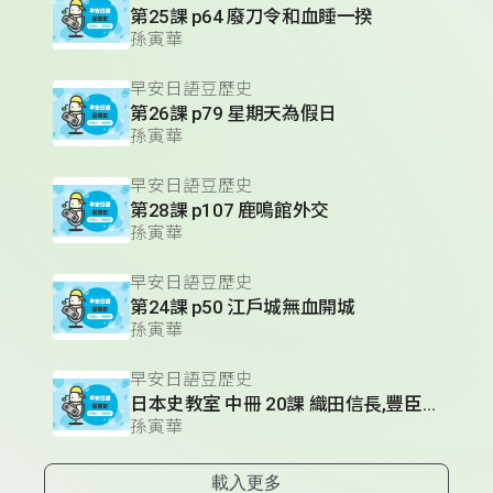
第25課 p64 廢刀令和血睡一揆
孫寅華
早安日語豆歷史
第26課 p79 星期天為假日
孫寅華
早安日語豆歷史
第28課 p107 鹿鳴館外交
孫寅華
早安日語豆歷史
第24課 p50 江戶城無血開城
孫寅華
早安日語豆歷史
日本史教室 中冊 20課 織田信長,豐臣秀吉,德川家康的人物性格
孫寅華
載入更多