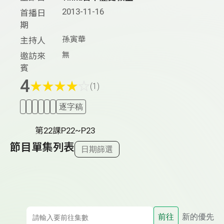
2013-11-16
首播日
期
孫寅華
主持人
無
邀訪來
賓
4
★
★
★
★
☆
(1)
逐字稿
第22課P22~P23
節目單集列表
日期篩選
前往
新的優先