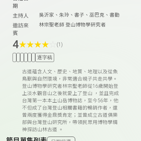
期
吳沂家、朱玲、書子、巫巴克、書勤
主持人
林宗聖老師 登山博物學研究者
邀訪來
賓
4
★
★
★
★
☆
(1)
逐字稿
古道蘊含人文、歷史、地質、地理以及從魚
鳥獸與自然環境，非常適合親子共走共學。
登山博物學研究者林宗聖老師從
16
歲開始登
上淡水觀音山之後就愛上了登山
，並且完成
台灣第一本本土山岳博物誌，至今
56
年，他
不但成了台灣登山相關書籍的暢銷作者，還
曾兩度獲得金鼎獎肯定；並曾成立古道俱樂
部與台灣登山研究所，帶領民眾用博物學精
神探訪山林古道
。
節目單集列表