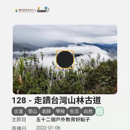
搜尋關鍵字：可輸入節目名稱、主持人或關鍵字
上方功能區塊
128 - 走讀台灣山林古道
古道
登山
老師
學校
生活
自然
...
主節目
五十二個戶外教育好點子
2022-01-06
首播日