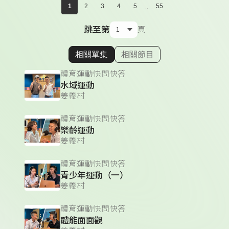
...
1
2
3
4
5
55
跳至第
頁
相關單集
相關節目
顯示相關單集
體育運動快問快答
水域運動
姜義村
體育運動快問快答
樂齡運動
姜義村
體育運動快問快答
青少年運動（一）
姜義村
體育運動快問快答
體能面面觀