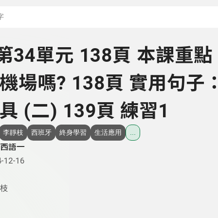
搜尋關鍵字：可輸入節
- 第34單元 138頁 本課重
機場嗎? 138頁 實用句子
 (二) 139頁 練習1
李靜枝
西班牙
終身學習
生活應用
...
西語一
-12-16
枝