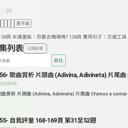
☆
(1)
逐字稿
138頁 本課重點：你要去機場嗎? 138頁 實用句子：交通工具 (二
集列表
日期篩選
前往
025-09-05
歌曲賞析 片頭曲 (Adivina, Adivineta) 片尾曲 (Vamos a
155- 自我評量 168-169頁 第31至52題