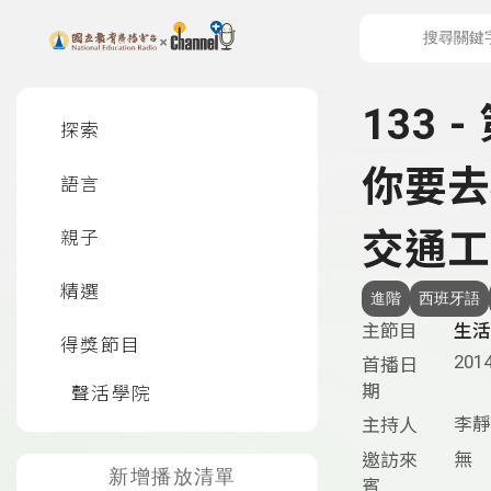
上方功能區塊
左側邊選單
133 
探索
你要去
語言
交通工具
親子
精選
進階
西班牙語
主節目
生活
得獎節目
2014
首播日
期
聲活學院
李靜
主持人
無
邀訪來
新增播放清單
賓