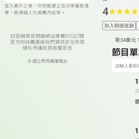
登入帳戶之後，你就能建立及分享播放清
4
★
★
★
★
單、取得個人化推薦內容等。
加入稍後收聽
回官網
常見問題
網站導覽
RSS訂閱
第34單元 
官方粉絲團
連絡我們
資訊安全政策
隱私保護政策
版權宣告
節目單
© 國立教育廣播電台
2