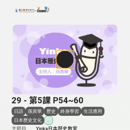
搜尋關鍵字：可輸入節目名稱、主持人或關鍵字
上方功能區塊
29 - 第5課 P54~60
日語
孫寅華
歷史
終身學習
生活應用
日本歷史文化
...
主節目
Yinka日本歷史教室