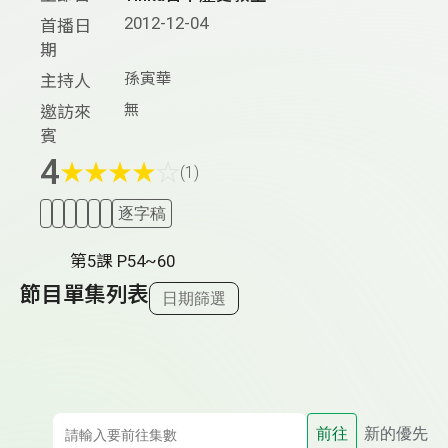
2012-12-04
首播日
期
孫寅華
主持人
無
邀訪來
賓
4
★
★
★
★
☆
(1)
逐字稿
第5課 P54~60
節目單集列表
日期篩選
前往
新的優先