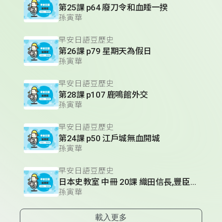
第25課 p64 廢刀令和血睡一揆
孫寅華
早安日語豆歷史
第26課 p79 星期天為假日
孫寅華
早安日語豆歷史
第28課 p107 鹿鳴館外交
孫寅華
早安日語豆歷史
第24課 p50 江戶城無血開城
孫寅華
早安日語豆歷史
日本史教室 中冊 20課 織田信長,豐臣秀吉,德川家康的人物性格
孫寅華
載入更多