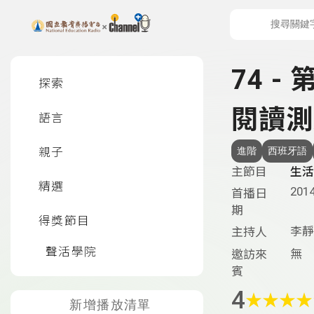
上方功能區塊
左側邊選單
74 -
探索
閱讀測
語言
親子
進階
西班牙語
主節目
生活
精選
2014
首播日
期
得獎節目
李靜
主持人
聲活學院
無
邀訪來
賓
4
★
★
★
★
新增播放清單