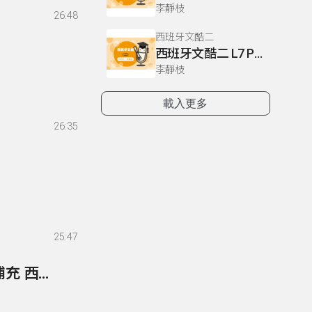
李靜枝
26:48
西班牙文酷二
西班牙文酷二 L7 P60.62-63
李靜枝
載入更多
26:35
25:47
152- 第40單元 164頁 練習1 (短文與閱讀測驗), 2 補充 西班牙語電話用語