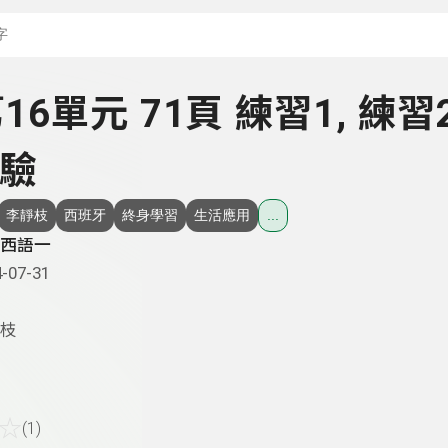
搜尋關鍵字：可輸入節
 第16單元 71頁 練習1, 練習
驗
李靜枝
西班牙
終身學習
生活應用
...
西語一
-07-31
枝
☆
(1)