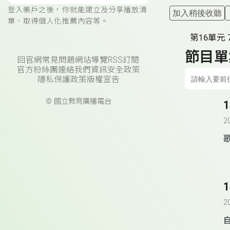
登入帳戶之後，你就能建立及分享播放清
加入稍後收聽
單、取得個人化推薦內容等。
第16單元 
節目單
回官網
常見問題
網站導覽
RSS訂閱
官方粉絲團
連絡我們
資訊安全政策
隱私保護政策
版權宣告
© 國立教育廣播電台
2
2