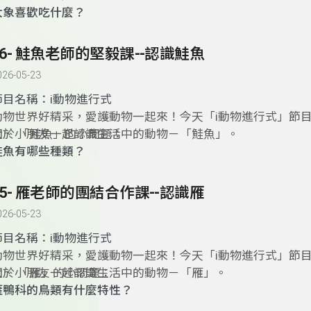
大象喜歡吃什麼？
大象的耳朵這麼大，有什麼作用？
大象會利用長鼻子做什麼？
56- 鮭魚老師的堅毅課--認識鮭魚
有人說大象的記性很好，真的嗎？
026-05-23
大象是群居動物，牠們如何互相幫助？
節目名稱：
i動物進行式
動物世界好精采，愛護動物一起來！今天「i動物進行式」節
大、小朋友一起認識生活中的動物－「鮭魚」。
關於 「鮭魚」的小問題：
鮭魚有哪些種類？
都長得一樣嗎？
請問我們現在吃的鮭魚是養殖的？還是野生的？
55- 雁老師的團結合作課--認識雁
鮭魚很好養殖嗎？
026-05-23
鮭魚為什麼要回老家？牠們不會迷路嗎？
鮭魚逆流而上會遇到什麼危險？
節目名稱：
i動物進行式
動物世界好精采，愛護動物一起來！今天「i動物進行式」節
大、小朋友一起認識生活中的動物－「雁」。
關於 「雁」的小問題：
雁鴨科的鳥類有什麼特性？
為什麼雁飛行時總是排成「人字形」？