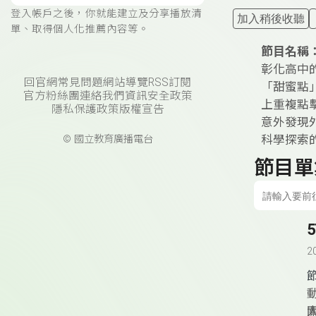
登入帳戶之後，你就能建立及分享播放清
加入稍後收聽
單、取得個人化推薦內容等。
節目名稱
彰化高中
回官網
常見問題
網站導覽
RSS訂閱
「甜蜜點
官方粉絲團
連絡我們
資訊安全政策
上重複點
隱私保護政策
版權宣告
意外發現
科學探索
© 國立教育廣播電台
節目單
2