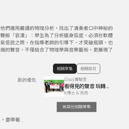
於他們運用嚴謹的物理分析，找出了演奏者口中神秘的
琴聲般「哀淒」：學生為了分析鋸身弧度，必須在軟體
士氣低迷之際，在指導老師的引導下，才突破瓶頸，也
悠揚的聲音，不僅結合了物理學與音樂藝術，更展現了
相關單集
相關節目
顯示相關單集
Crazy實驗室
新的優先
看得見的聲音 玩轉聲懸浮
K博士 & 亮亮
無其他相關單集
目，要帶著