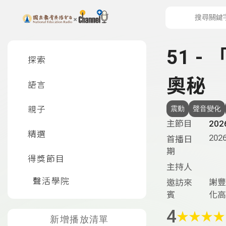
上方功能區塊
左側邊選單
51 
探索
奧秘
語言
親子
震動
聲音變化
主節目
20
精選
2026
首播日
期
得獎節目
主持人
聲活學院
謝豐
邀訪來
賓
化高
4
★
★
★
★
新增播放清單