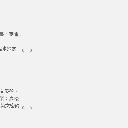
書、到霍格
起來探索真
05:00
有吸盤，也
業：高樓清
破解英文密碼
05:05