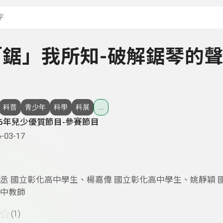
搜尋關鍵字：可輸入節
- 「鋸」我所知-破解鋸琴的
科普
青少年
科學
科展
...
26年兒少優質節目-參賽節目
-03-17
丞 國立彰化高中學生、楊嘉偉 國立彰化高中學生、姚靜穎 
中教師
☆
(1)