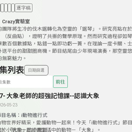
逐字稿
：
Crazy實驗室
的團隊將生冷的伐木鋸轉化為空靈的「鋸琴」。研究亮點在
」（反曲點），證明了共振的聲學原理。然而研究過程卻如
擊數百個數據點，點錯一點即功虧一簣。在理論一度卡關、
外送平台的甜甜圈商機。節目結尾由少年現場演奏，那空靈
的無窮魅力。
集列表
日期篩選
前往
57- 大象老師的超強記憶課--認識大象
026-05-23
節目名稱：
i動物進行式
動物世界好精采，愛護動物一起來！今天「i動物進行式」節
大、小朋友一起認識生活中的動物－「大象」。
關於 「大象」的小問題：