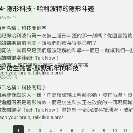
誰會當領頭雁？是怎麼決定的？
54- 隱形科技 - 哈利波特的隱形斗篷
雁怎麼辨認方向？會不會迷路？
026-05-19
台灣可以看到哪些雁？
雁鳥牠們在陸地上生活時，會吃些什麼？
節目名稱：科技關鍵字
還記得哈利波特第一次披上隱形斗篷的那一刻嗎？從圖書館偷
華茲四處冒險……
那個看不到的瞬間，讓我們都羨慕得要命吧？
但魔法，其實只是我們還沒理解的科學——而已。就讓我們一
正的隱形斗篷吧！
技關鍵字 Tech Talk Now！
邀請您 一起沉浸科技潮流，破解英文密碼
53- 仿生黏著-默默抓牢的科技
ech your brain, talk like a pro!
026-05-19
節目名稱：科技關鍵字
如果能像蜘蛛人一樣，在高樓玻璃上輕鬆移動，沒有吊繩、沒
不怕掉下去。
要介紹的不是電影特效，而是仿生科技正在改變的一個現實職
洗人員。
科技關鍵字 Tech Talk Now！ 邀請您 一起沉浸科技潮流，
ech your brain, talk like a pro!
1
2
3
4
5
6
7
8
9
10
11