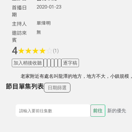
2020-01-23
首播日
期
單煒明
主持人
無
邀訪來
賓
4
★
★
★
★
☆
(1)
加入稍後收聽
逐字稿
老家附近有處名叫龍潭的地方，地方不大，小鎮規模
節目單集列表
日期篩選
前往
新的優先