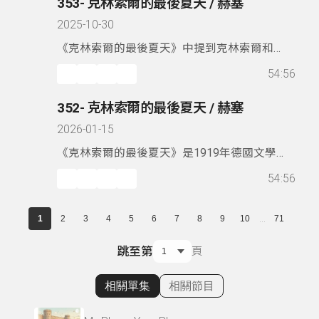
353- 克林索爾的最後夏天 / 赫塞
明這段歷史，雖然當中夾帶神話，夾帶不可預
2025-10-30
料的愛情故事。故事曲折，讓聞者不勝唏噓。
《克林索爾的最後夏天》中提到克林索爾和畫
家好友路易之間的關係，克林索爾寫信給路
54:56
易，文字優美，像似與人說話，又似內心獨
白，回憶與現實交錯，談時間，談理想，談如
352- 克林索爾的最後夏天 / 赫塞
何成為藝術家。赫塞文字與思想優美，讓我一
2026-01-15
讀再讀。
《克林索爾的最後夏天》是1919年德國文學家
赫塞所寫。經歷第一次世界大戰之後的赫塞感
54:56
受生命的虛幻和無常，思索藝術與人生。他在
書中以畫家克林索爾為角色，自我獨白或與與
...
好友們暢想交流。這部半自傳的作品反映赫塞
1
2
3
4
5
6
7
8
9
10
71
生命經驗，文字尤其優美，值得推薦。
跳至第
頁
相關單集
相關節目
顯示相關單集