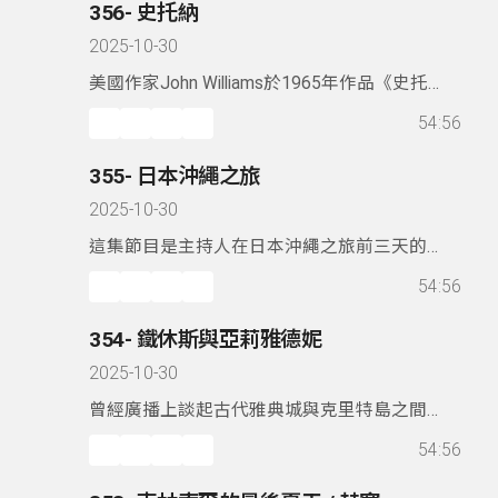
356- 史托納
2025-10-30
美國作家John Williams於1965年作品《史托
納》（原文《Stoner》或譯為《斯通納》）名
54:56
氣不小，文壇家喻戶曉的一本書。本集節目談
小說內容，故事的開頭。之後幾段故事的發生
355- 日本沖繩之旅
讓人印象深刻。
2025-10-30
這集節目是主持人在日本沖繩之旅前三天的旅
途分享，跟著一起四處走走看看，輕鬆完成一
54:56
場既是走訪美術館，又同時享受美食與美景的
旅程。
354- 鐵休斯與亞莉雅德妮
2025-10-30
曾經廣播上談起古代雅典城與克里特島之間的
緊張關係。克里特島被視為歐洲文化的源頭，
54:56
在愛琴海文明時代各方面表現都強於其它地
區。於是，鐵休斯與亞莉雅德妮的故事大概說