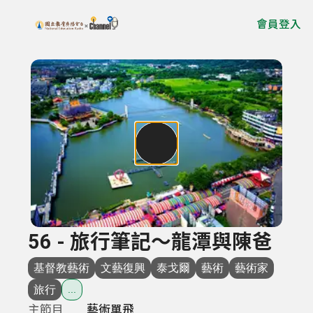
會員登入
搜尋關鍵字：可輸入節目名稱、主持人或關鍵字
上方功能區塊
56 - 旅行筆記～龍潭與陳爸
基督教藝術
文藝復興
泰戈爾
藝術
藝術家
旅行
...
主節目
藝術單飛